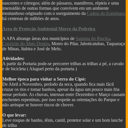
DOCUMENTAÇÃO DE IMÓVEIS
nascentes e córregos; além de pássaros, mamíferos, répteis e uma
COMO FUNCIONA COMISSÃO DO CORRETOR DE
imensidão de outras formas que convivem em um ambiente
IMÓVEIS
montanhoso originado com o soerguimento da
Cadeia do Espinhaço
FÉRIAS DE JULHO - PASSEIO DE MARIA FUMAÇA
há centenas de milhões de anos.
GUIA DE TRILHAS SERRA DO CIPÓ
CIPÓ CLASSIC FESTIVAL - COPA DAS
Área de Proteção Ambiental Morro da Pedreira
CONFEDERAÇÕES
Começa em junho festival de outono serra do cipó
A APA abrange áreas dos municípios de
Santana do Riacho
,
PARNACIPO É A UNIDADE MAIS PESQUISADA DOS
Coceição do Mato Dentro
, Morro do Pilar, Jaboticatubas, Taquaraçu
PARQUES
de Minas, Itabira e José de Melo.
NOVO ACESSO À SERRA DO CIPÓ
Atividades:
PROJETO PARQUES DA COPA
A partir da Portaria pode-se percorrer trilhas as trilhas a pé, a cavalo
CIRCUITO DE CICLOTURISMO NA SERRA DO CIPÓ
e de bicicleta ( Aluguel perto da portaria )
Vetor Norte de BH é a bola da vez do mercado
Governador anuncia novos investimentos VETOR NORTE
Melhor época para visitar a Serra do Cipó:
Listas de documentos para Compra de Imóveis...
De Abril a Novembro, período da seca, quando fica mais fácil
cruzar os rios e tomar banhos, apesar da água um pouco mais fria
nesse período. As chuvas, intensas entre Dezembro e Março causam
enchentes repentinas, por isso respeite as orientações do Parque e
não arrisque se houver riscos de chover.
O que levar:
Leve roupas de banho, tênis, cantil, protetor solar e um bom lanche
de trilha