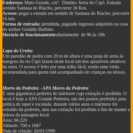
Endereço:
Mato Grande, s/nº. Distrito: Serra do Cipó. Estrada
sentido Santana do Riacho, percorrer 16 Km.
Acesso:
pegar a estrada em sentido de Santana do Riacho, percorrer
16 km.
Forma de entrada:
permitida, pagando ingresso adquirido na casa
do senhor Geraldo Barbino
Horário de funcionamento:
diariamente de 9h às 18h
Lapa do Urubu
Um paredão de pedra com 20 m de altura e uma praia de areia às
margens do rio Cipó fazem deste local um dos aprazíveis atrativos
da serra. O acesso é feito por uma trilha fácil, sendo uma visita
recomendada para quem está acompanhado de crianças ou idosos.
Morro da Pedreira - APA Morro da Pedreira
É uma gigantesca pedreira de mármore cuja extração é proibida. O
local é hoje a APA Grande Pedreira, um dos pontos prefeidos para
prática de rapel e escalada. durante vários anos o mármore foi
extraído da pedreira, ams sua extração foi proibida a fim de manter a
beleza da paisagem local.
Área: 66.220
Altitude: 700 a 1687
Data de criação: 26/01/1990