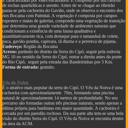
É caracterizado por vales encaixados. É composto por um canyon
de rochas quartizíticas e arenito. Antes de se chagar ao ribeirão
passa-se pela cachoeira do Gavião, onde se observa o encontro dos
rios Bocaina com Palmital. A vegetação é composta por campos
rupestres e matas de galerias, compondo uma vegetação de transição
que determina uma grande variedade de ambientes naturais que
condicionam a existência de uma fauna qualitativa e
quantitiativamente rica, com destaque para o tamanduá de colete,
paca, gavião-pomba, capivara, rã diurna e a perereca de pijama.
Endereço:
Região da Bocaina
Acesso:
partindo do distrito da Serra do Cipó, seguir pela rodovia
MG 10 no sentido da Serra do Cipó, entrar a direita antes da ponte
do Rio Cipó, seguir pela estrada das Bandeirinhas por 3 Km.
Forma de entrada:
gratuito.
Véu da Noiva
É o atrativo mais popular da serra do Cipó. O Véu da Noiva é uma
cachoeira com aproximadamente 70m, formando uma piscina
natural de aproximadamente 14 metros de profundidade. No seu
percurso são formadas outras três piscinas naturais, sendo apenas a
última própria para banhistas em maior quantidade. A cachoeira é
cercada por um paredão rochoso. Da sua parte alta tem-se uma bela
visão do distrito Serra do Cipó. O Véu da Noiva se encontra dentro
da área da ACM.