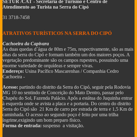
SETUR /CAT - Secretaria de Turismo e Centro de
Atendimento ao Turista na Serra do Cipó
31 3718-7458
ATRATIVOS TURÍSTICOS NA SERRA DO CIPÓ
Cachoeira da Capivara
As duas quedas d´água de 80m e 75m, respectivamente, são as mais
altas da serra do Cipó e formam também um dos maiores poços. A
vegetação predominante são os campos rupestres, possuindo uma
enorme variedade de orquídeas e sempre vivas.
Endereço:
Usina Pacífico Mascarenhas / Companhia Cedro
Cachoeira -
Acesso:
partindo do distrito da Serra do Cipó, seguir pela Rodovia
MG 10 no sentindo de Conceição do Mato Dentro, passar pelo
Chapéu do Sol, Fazenda Palácio. Após a estátua do Juquinha entrar
à esquerda onde se avista a placa e a portaria. Do centro do distrito
Serra do Cipó são 21 Km de carro por estrada de terra e 1,5 Km de
caminhada. O acesso ao segundo poço é feito por uma trilha
íngrime,exigindo um bom preparo físico.
Forma de entrada:
suspenso a visitação.