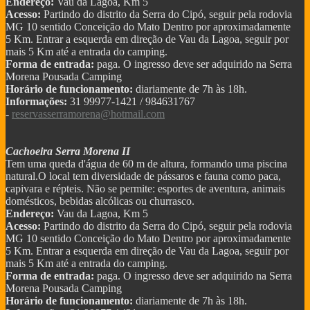
Endereço:
Vau da Lagoa, Km 5
Acesso:
Partindo do distrito da Serra do Cipó, seguir pela rodovia
MG 10 sentido Conceição do Mato Dentro por aproximadamente
5 Km. Entrar a esquerda em direção de Vau da Lagoa, seguir por
mais 5 Km até a entrada do camping.
Forma de entrada:
paga. O ingresso deve ser adquirido na Serra
Morena Pousada Camping
Horário de funcionamento:
diariamente de 7h às 18h.
Informações:
31 99977-1421 / 984631767
-
reservasserramorena@hotmail.com
Cachoeira Serra Morena II
Tem uma queda d'água de 60 m de altura, formando uma piscina
natural.O local tem diversidade de pássaros e fauna como paca,
capivara e répteis. Não se permite: esportes de aventura, animais
domésticos, bebidas alcólicas ou churrasco.
Endereço:
Vau da Lagoa, Km 5
Acesso:
Partindo do distrito da Serra do Cipó, seguir pela rodovia
MG 10 sentido Conceição do Mato Dentro por aproximadamente
5 Km. Entrar a esquerda em direção de Vau da Lagoa, seguir por
mais 5 Km até a entrada do camping.
Forma de entrada:
paga. O ingresso deve ser adquirido na Serra
Morena Pousada Camping
Horário de funcionamento:
diariamente de 7h às 18h.