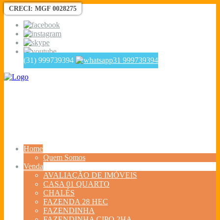
CRECI: MGF 0028275
(31) 999739394
31 999739394
Home
Quem Somos
Venda
AVALIAÇÃO DE IMÓVEIS
CASA 01 QUARTO
CHALÉS
FAZENDA 28 HEC
FAZENDINHA
FAZENDINHA CIPO 2HA