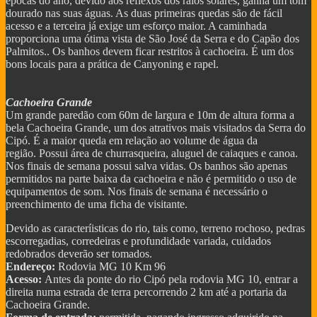
épocas do ano, devido aos reflexos dos raios solares, ganha um tom
dourado nas suas águas. As duas primeiras quedas são de fácil
acesso e a terceira já exige um esforço maior. A caminhada
proporciona uma ótima vista de São José da Serra e do Capão dos
Palmitos.. Os banhos devem ficar restritos à cachoeira. É um dos
bons locais para a prática de Canyoning e rapel.
Cachoeira Grande
Um grande paredão com 60m de largura e 10m de altura forma a
bela Cachoeira Grande, um dos atrativos mais visitados da Serra do
Cipó. É a maior queda em relação ao volume de água da
região. Possui área de churrasqueira, aluguel de caiaques e canoa.
Nos finais de semana possui salva vidas. Os banhos são apenas
permitidos na parte baixa da cachoeira e não é permitido o uso de
equipamentos de som. Nos finais de semana é necessário o
preenchimento de uma ficha de visitante.
Devido as caracteríisticas do rio, tais como, terreno rochoso, pedras
escorregadias, corredeiras e profundidade variada, cuidados
redobrados deverão ser tomados.
Endereço:
Rodovia MG 10 Km 96
Acesso:
Antes da ponte do rio Cipó pela rodovia MG 10, entrar a
direita numa estrada de terra percorrendo 2 km até a portaria da
Cachoeira Grande.