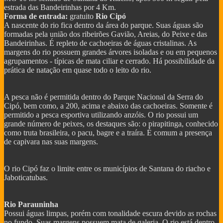
estrada das Bandeirinhas por 4 Km.
Forma de entrada:
gratuito
Rio Cipó
A nascente do rio fica dentro da área do parque. Suas águas são
formadas pela união dos ribeirões Gavião, Areias, do Peixe e das
Bandeirinhas. É repleto de cachoeiras de águas cristalinas. As
margens do rio possuem grandes árvores isoladas e ou em pequenos
agrupamentos - típicas de mata ciliar e cerrado. Há possibilidade da
prática de natação em quase todo o leito do rio.
A pesca não é permitida dentro do Parque Nacional da Serra do
Cipó, bem como, a 200, acima e abaixo das cachoeiras. Somente é
permitido a pesca esportiva utilizando anzóis. O rio possui um
grande número de peixes, os destaques são: o pirapitinga, conhecido
como truta brasileira, o pacu, bagre e a traíra. É comum a presença
de capivara nas suas margens.
O rio Cipó faz o limite entre os municípios de Santana do riacho e
Jaboticatubas.
Rio Parauninha
Possui águas limpas, porém com tonalidade escura devido as rochas
no fundo. Suas margens possuem mata de galeria. O rio está dentro