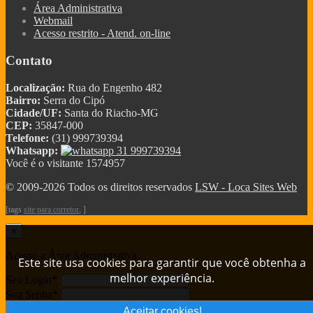
Área Administrativa
Webmail
Acesso restrito - Atend. on-line
Contato
Localização:
Rua do Engenho 482
Bairro:
Serra do Cipó
Cidade/UF:
Santa do Riacho-MG
CEP:
35847-000
Telefone:
(31) 999739394
Whatsapp:
31 999739394
Você é o visitante 1574957
© 2009-2026 Todos os direitos reservados
LSW - Loca Sites Web
[tags
site para corretor
, ]
×
Acesso a Área Administrativa
Este site usa cookies para garantir que você obtenha a
melhor experiência.
Seu Login
*
Sua Senha
*
Aceitar cookies!