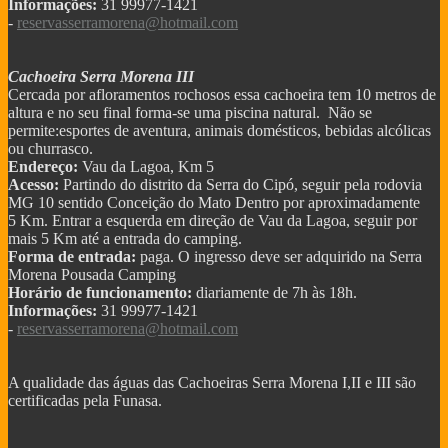
Informações:
31 99977-1421
-
reservasserramorena@hotmail.com
Cachoeira Serra Morena III
Cercada por afloramentos rochosos essa cachoeira tem 10 metros de
altura e no seu final forma-se uma piscina natural. Não se
permite:esportes de aventura, animais domésticos, bebidas alcólicas
ou churrasco.
Endereço:
Vau da Lagoa, Km 5
Acesso:
Partindo do distrito da Serra do Cipó, seguir pela rodovia
MG 10 sentido Conceição do Mato Dentro por aproximadamente
5 Km. Entrar a esquerda em direção de Vau da Lagoa, seguir por
mais 5 Km até a entrada do camping.
Forma de entrada:
paga. O ingresso deve ser adquirido na Serra
Morena Pousada Camping
Horário de funcionamento:
diariamente de 7h às 18h.
Informações:
31 99977-1421
-
reservasserramorena@hotmail.com
A qualidade das águas das Cachoeiras Serra Morena I,II e III são
certificadas pela Funasa.