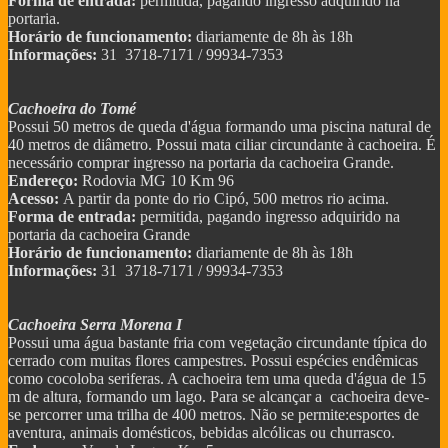
Forma de entrada:
permitida, pagando ingresso adquirido na
portaria.
Horário de funcionamento:
diariamente de 8h às 18h
Informações:
31 3718-7171 / 99934-7353
Cachoeira do Tomé
Possui 50 metros de queda d'água formando uma piscina natural de
40 metros de diâmetro. Possui mata ciliar circundante à cachoeira. É
necessário comprar ingresso na portaria da cachoeira Grande.
Endereço:
Rodovia MG 10 Km 96
Acesso:
A partir da ponte do rio Cipó, 500 metros rio acima.
Forma de entrada:
permitida, pagando ingresso adquirido na
portaria da cachoeira Grande
Horário de funcionamento:
diariamente de 8h às 18h
Informações:
31 3718-7171 / 99934-7353
Cachoeira Serra Morena I
Possui uma água bastante fria com vegetação circundante típica do
cerrado com muitas flores campestres. Possui espécies endêmicas
como cocoloba seriferas. A cachoeira tem uma queda d'água de 15
m de altura, formando um lago. Para se alcançar a cachoeira deve-
se percorrer uma trilha de 400 metros. Não se permite:esportes de
aventura, animais domésticos, bebidas alcólicas ou churrasco.