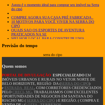
Agora é o momento ideal para comprar seu imóvel na Serra
do cipó
COMPRE AGORA SUA CASA PRÉ FABRICADA .
10 MOTIVOS PARA VOCÊ VIVER NA SERRA DO
CIPÓ
QUAIS SAO OS ESPORTES DE AVENTURA
PRATICADOS NA SE
MELHOR LOCAL PARA CONSTRUIR UMA
POUSADA NA SERRA D
Previsão do tempo
EXPLORE AS MELHORES OPORTUNIDADES
IMOBILIÁRIAS NA
serra do cipo
COMO GANHAR DINHEIRO COM IMÓVEIS NA
SERRA DO CIPÓ
TIPOS DE CASAS PRÉ FABRICADAS
Quem somos
8 FATORES QUE LEVAM UMA PESSOA A COMPRAR
UM IMÓVEL
PORTAL DE DIVULGAÇÃO
ESPECIALIZADO
EM
JA PENSOU EM TER UM POUSADA NA SERRA DO
IMÓVEIS URBANOS E RURAIS NO VETOR NORTE DE
CIPÓ? COMO
BELO HORIZONTE, REGIÃO DA (
SERRA DO CIPÓ
)
AVALIAÇÃO DE IMÓVEIS NA SERRA DO CIPÓ
e
ESTRADA REAL
, COM CORRETORES CREDENCIADOS
Descubra a magia do inverno na Serra do Cipó !
PELO
CRECI- MG
. TRABALHAMOS COM EXCELENTES
COMO COMPRAR UM IMÓVEL DE LEILÃO NA
OPORTUNIDADES DE NEGOCIOS EM SANTANA DO
SERRA DO CIPÓ
RIACHO MG (
SERRA DO CIPÓ
) E REGIÃO. ( COMPRA E
CASAS PARA ALUGAR SERRA DO CIPÓ E LAPINHA
VENDA DE : (
LOTES
,
TERRENOS
,