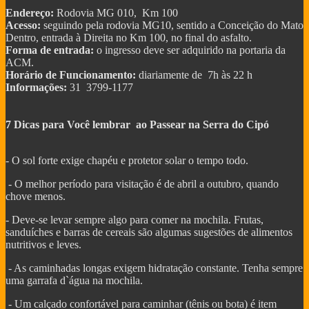
Endereço:
Rodovia MG 010, Km 100
Acesso:
seguindo pela rodovia MG10, sentido a Conceição do Mato
Dentro, entrada à Direita no Km 100, no final do asfalto.
Forma de entrada:
o ingresso deve ser adquirido na portaria da
ACM.
Horário de Funcionamento:
diariamente de 7h às 22 h
Informações:
31 3799-1177
7 Dicas para Você lembrar ao Passear na Serra do Cipó
- O sol forte exige chapéu e protetor solar o tempo todo.
- O melhor período para visitação é de abril a outubro, quando
chove menos.
- Deve-se levar sempre algo para comer na mochila. Frutas,
sanduíches e barras de cereais são algumas sugestões de alimentos
nutritivos e leves.
- As caminhadas longas exigem hidratação constante. Tenha sempre
uma garrafa d`água na mochila.
- Um calçado confortável para caminhar (tênis ou bota) é item