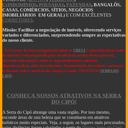
PLANTAS DE KITNET
CONDOMÍNIOS
,
POUSADAS
,
FAZENDAS
, BANGALÔS,
COMPRA DO LOTE: O QUE VOCÊ PRECISA SABER
CASAS, COMÉRCIOS, SÍTIOS, NEGÓCIOS
ANTES DE
IMOBILIÁRIOS EM GERAL)
E COM EXCÊLENTES
10 Dicas de como projetar e construir sua casa de
CORRETORES
.
VALE A PENA INVESTIR EM UM LOTE OU
TERRENO?
Missão: Facilitar a negociação de imóveis, oferecendo serviços
Dicas de Como Fazer o Circuito Cicloturista da Se
variados e diferenciados, surpreendendo sempre as expectativas
SENSACIONAIS DICAS NA HORA DE COMPRAR
do nosso cliente.
UMA FAZENDA
DICAS PARA OBSERVAÇÃO DE AVES NA SERRA DO
O Corretor de imóveis legalizado junto ao
CRECI
é especializado no ramo
CIPÓ
de imóveis e está preparado para atendê-lo da melhor forma possível,
OBSERVAÇÃO DE AVES NA SERRA DO CIPÓ - MG
provendo informações sobre os empreendimentos, unidades
A Serra do Cipó: Muito além das cachoeiras
disponíveis,dicas sobre investimentos, documentação necessária e assessorá-
Projeto das 10 travessias fecha ciclo comemorativo
lo durante todo o processo de compra e venda. INVISTA NA
SERRA DO
Georreferenciamento e certificação de imóveis acim
CIPÓ
!
7 coisas que você precisa saber antes de morar no
Sinais de recuperação: mercado imobiliário tem per
Mercado imobiliário volta a crescer após encolher
COMO DECLARAR IMÓVEIS NO IMPOSTO DE
CONHEÇA NOSSOS ATRATIVOS NA SERRA
RENDA
DO CIPÓ!
MINISTÉRIO DO TURISMO INVESTE 955 MIL NO
PARNACIPÓ
A Serra do Cipó abrange uma vasta região. Por isso mesmo,
OBRAS DE MELHORIAS DO PARQUE NACIONAL
esconde áreas de rara beleza que se constituem em atrativos
DO CIPÓ
turísticos muito especiais. Veja, a seguir, os lugares mais procurados,
PARNA CIPÓ INAUGURA NOVO ESPAÇO PARA
cujas distâncias foram calculadas a partir do
Distrito Serra do Cipó
.