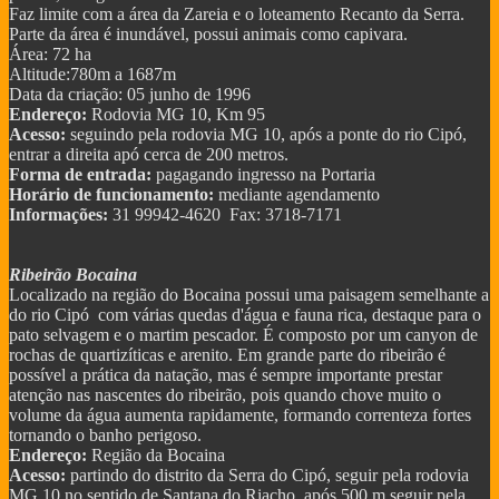
Faz limite com a área da Zareia e o loteamento Recanto da Serra.
Parte da área é inundável, possui animais como capivara.
Área: 72 ha
Altitude:780m a 1687m
Data da criação: 05 junho de 1996
Endereço:
Rodovia MG 10, Km 95
Acesso:
seguindo pela rodovia MG 10, após a ponte do rio Cipó,
entrar a direita apó cerca de 200 metros.
Forma de entrada:
pagagando ingresso na Portaria
Horário de funcionamento:
mediante agendamento
Informações:
31 99942-4620 Fax: 3718-7171
Ribeirão Bocaina
Localizado na região do Bocaina possui uma paisagem semelhante a
do rio Cipó com várias quedas d'água e fauna rica, destaque para o
pato selvagem e o martim pescador. É composto por um canyon de
rochas de quartizíticas e arenito. Em grande parte do ribeirão é
possível a prática da natação, mas é sempre importante prestar
atenção nas nascentes do ribeirão, pois quando chove muito o
volume da água aumenta rapidamente, formando correnteza fortes
tornando o banho perigoso.
Endereço:
Região da Bocaina
Acesso:
partindo do distrito da Serra do Cipó, seguir pela rodovia
MG 10 no sentido de Santana do Riacho, após 500 m seguir pela