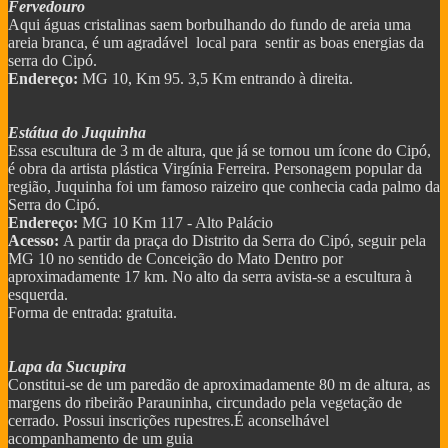
Fervedouro
Aqui águas cristalinas saem borbulhando do fundo de areia uma
areia branca, é um agradável local para sentir as boas energias da
serra do Cipó.
Endereço:
MG 10, Km 95. 3,5 Km entrando à direita.
Estátua do Juquinha
Essa escultura de 3 m de altura, que já se tornou um ícone do Cipó,
é obra da artista plástica Virgínia Ferreira. Personagem popular da
região, Juquinha foi um famoso raizeiro que conhecia cada palmo da
Serra do Cipó.
Endereço:
MG 10 Km 117 - Alto Palácio
Acesso:
A partir da praça do Distrito da Serra do Cipó, seguir pela
MG 10 no sentido de Conceição do Mato Dentro por
aproximadamente 17 km. No alto da serra avista-se a escultura à
esquerda.
Forma de entrada: gratuita.
Lapa da Sucupira
Constitui-se de um paredão de aproximadamente 80 m de altura, as
margens do ribeirão Parauninha, circundado pela vegetação de
cerrado. Possui inscrições rupestres.É aconselhável
acompanhamento de um guia