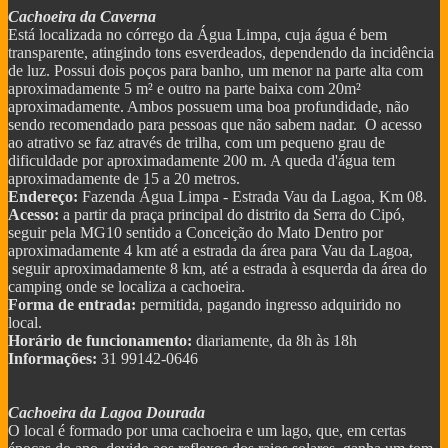
Cachoeira da Caverna
Está localizada no córrego da Água Limpa, cuja água é bem
transparente, atingindo tons esverdeados, dependendo da incidência
de luz. Possui dois poços para banho, um menor na parte alta com
aproximadamente 5 m² e outro na parte baixa com 20m²
aproximadamente. Ambos possuem uma boa profundidade, não
sendo recomendado para pessoas que não sabem nadar. O acesso
ao atrativo se faz através de trilha, com um pequeno grau de
dificuldade por aproximadamente 200 m. A queda d'água tem
aproximadamente de 15 a 20 metros.
Endereço:
Fazenda Água Limpa - Estrada Vau da Lagoa, Km 08.
Acesso:
a partir da praça principal do distrito da Serra do Cipó,
seguir pela MG10 sentido a Conceição do Mato Dentro por
aproximadamente 4 km até a estrada da área para Vau da Lagoa,
seguir aproximadamente 8 km, até a estrada à esquerda da área do
camping onde se localiza a cachoeira.
Forma de entrada:
permitida, pagando ingresso adquirido no
local.
Horário de funcionamento:
diariamente, da 8h às 18h
Informações:
31 99142-0646
Cachoeira da Lagoa Dourada
O local é formado por uma cachoeira e um lago, que, em certas