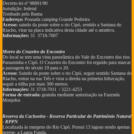
Decreto-lei nº 98891/90
Jurisdição: federal
Tombado pelo Ibama
Endereço:
Pousada camping Grande Pedreira
Acesso:
saindo da ponte sobre o rio Cipó, sentido a Santana do
Riacho, virar na placa indicativa desta cidade até o atrattivo.
Informações:
31 3718-7007
Morro do Cruzeiro do Encontro
Do local se tem uma vista panorâmica do Vale do Encontro dos rios
Parauninha e Cipó. O Cruzeiro do Encontro foi erguido para marcar
a passagem do século 19 para o 20.
Acesso:
Saindo da ponte sobre o rio Cipó, seguir sentido Santana do
Riacho, entrar na rua Três e virar a direita na primeira bifurcação,
seguir a trilha por mais 300 metros.
Informações:
31 3718-7011 / 3221-4253
Forma de entrada:
gratuíta mediante autorização na Fazenda
Monjolos
Reserva da Cachoeira - Reserva Particular do Patrimônio Natural
- RPPN
Localizada às margens do Rio Cipó. Possui 13 lagoas sendo apenas
perene, a Lagoa Funda.