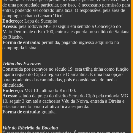
de uma propriedade particular, por isso, é necessário permissão para
entrar, podendo ser cobrado uma taxa. O responsável pela área de
camping se chama Genaro 'Tico'.
Endereço:
Lapa da Sucupira
Acesso:
pela rodovia MG 10 seguir em sentido a Conceição do
Mato Dentro até o Km 100, entrar a esquerda no sentido de Santana
do Riacho.
Forma de entrada:
permitida, pagando ingresso adquirido no
camping da Usina.
Trilha dos Escravos
Construída por escravos no século 19, esta trilha tinha como função
ligar a região do Cipó à região de Diamantina. É uma boa opção
para os adeptos das caminhadas, pois é considerada de média
dificuldade.
Endereço:
MG 10 - altura do Km 100.
Acesso:
saindo da praça do distrito Serra do Cipó pela rodovia MG
10, seguir 3 km até a cachoeira Véu da Noiva, entrada à Direita e
estacionamento para o atrativo fica a esquerda.
Forma de entrada:
gratuita.
Vale do Ribeirão da Bocaina