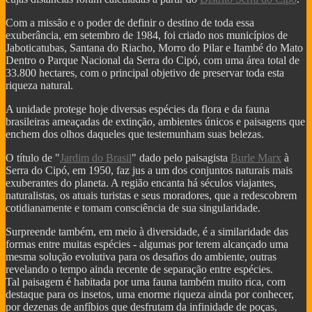
VISITANTES
IMÓVEL COM EXCLUSIVIDADE - VENDA RÁPIDO
Com a missão e o poder de definir o destino de toda essa
IMÓVEI
exuberância, em setembro de 1984, foi criado nos municípios de
CASAS PRÉ-FABRICADAS MAIS BARATAS E
Jaboticatubas, Santana do Riacho, Morro do Pilar e Itambé do Mato
RÁPIDAS
Dentro o Parque Nacional da Serra do Cipó, com uma área total de
Valor máximo imóvel pago FGTS sobe para R$ 750000
33.800 hectares, com o principal objetivo de preservar toda esta
AS 10 LEIS DO INVESTIMENTO EM IMÓVEIS
riqueza natural.
VALE A PENA INVESTIR EM LOTES?
MERCADO DE RESERVA LEGAL ABRE
A unidade protege hoje diversas espécies da flora e da fauna
OPORTUNIDADES
brasileiras ameaçadas de extinção, ambientes únicos e paisagens que
O QUE É RESERVA LEGAL
enchem dos olhos daqueles que testemunham suas belezas.
O QUE SÃO ÁREAS DE PRESERVAÇÃO
PERMANENTE
O título de "
Jardim do Brasil
" dado pelo paisagista
Burle Marx
à
CADASTRO AMBIENTAL RURAL (CAR) -
Serra do Cipó, em 1950, faz jus a um dos conjuntos naturais mais
COMO ESCOLHER UM LOTE OU TERRENO PARA
exuberantes do planeta. A região encanta há séculos viajantes,
COMPRAR
naturalistas, os atuais turistas e seus moradores, que a redescobrem
Nevis Sociedade de Responsabilidade Limitada (LLC)
cotidianamente e tomam consciência de sua singularidade.
AS VANTAGENS DE UMA HOLDING FAMILIAR -
CONHEÇA
Surpreende também, em meio à diversidade, é a similaridade das
PARQUE DA SERRA DO CIPÓ GANHA PACOTE DE
formas entre muitas espécies - algumas por terem alcançado uma
OBRAS
mesma solução evolutiva para os desafios do ambiente, outras
revelando o tempo ainda recente de separação entre espécies.
DER AUTORIZA CONSTRUÇÃO DE PONTE RIO DAS
Tal paisagem é habitada por uma fauna também muito rica, com
VELHAS
destaque para os insetos, uma enorme riqueza ainda por conhecer,
COMO RESOLVER PROBLEMAS C/
por dezenas de anfíbios que desfrutam da infinidade de poças,