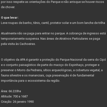
por isso respeite as orientações do Parque e não arrisque se houver riscos
Começa em junho festival de outono serra do cipó
de chover.
PARNACIPO É A UNIDADE MAIS PESQUISADA DOS PARQUES
O que levar:
NOVO ACESSO À SERRA DO CIPÓ
Leve roupas de banho, tênis, cantil, protetor solar e um bom lanche de trilha
PROJETO PARQUES DA COPA
Atualmente não se paga para entrar no parque. A cobrança de ingresso está
CIRCUITO DE CICLOTURISMO NA SERRA DO CIPÓ
temporariamente suspensa. Nas áreas de Atrativos Particulares se paga
pela visita às Cachoeiras.
Vetor Norte de BH é a bola da vez do mercado
Governador anuncia novos investimentos VETOR NORTE
O objetivo da APA é garantir a proteção do Parque Nacional da serra do Cipó
Listas de documentos para Compra de Imóveis...
e o conjunto paisagístico de parte do maciço do Espinhaço, proteger e
preservar o Morro da Pedreira, sítios arqueológicas, a cobertura vegetal, a
fauna silvestre e os mananciais, cuja preservação é de fundamental
importância para o ecossistema da região.
Área: 66.220ha
Altitude: 700 a 1687
Criação: 26 janeiro 1990