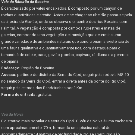
Vale do Ribeirão da Bocaina
É caracterizado por vales encaixados. É composto por um canyon de
rochas quartizíticas e arenito. Antes de se chagar ao ribeirão passa-se pela
cachoeira do Gavião, onde se observa o encontro dos rios Bocaina com
Palmital. A vegetação é composta por campos rupestres e matas de
galerias, compondo uma vegetação de transição que determina uma
grande variedade de ambientes naturais que condicionam a existência de
uma fauna qualitativa e quantitiativamente rica, com destaque para o
tamanduá de colete, paca, gavião-pomba, capivara, rã diurna e a perereca
de pijama.
Endereço:
Região da Bocaina
Acesso:
partindo do distrito da Serra do Cipó, seguir pela rodovia MG 10
no sentido da Serra do Cipó, entrar a direita antes da ponte do Rio Cipó,
seguir pela estrada das Bandeirinhas por 3 Km.
Forma de entrada:
gratuito.
Véu da Noiva
É o atrativo mais popular da serra do Cipó. O Véu da Noiva é uma cachoeira
com aproximadamente 70m, formando uma piscina natural de
aproximadamente 14 metros de profundidade. No seu percurso são