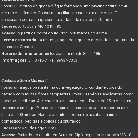
Possui 50 metros de queda d'água formando uma piscina natural de 40
metros de diâmetro. Possui mata ciliar circundante à cachoeira. É
necessário comprar ingresso na portaria da cachoeira Grande.
Endereço:
Rodovia MG 10 Km 96
Acesso:
A partir da ponte do rio Cipó, 500 metros rio acima.
Forma de entrada:
permitida, pagando ingresso adquirido na portaria da
cachoeira Grande
Horário de funcionamento:
diariamente de 8h às 18h
Informações:
31 3718-7171 / 99934-7353
Cachoeira Serra Morena I
Possui uma água bastante fria com vegetação circundante típica do
cerrado com muitas flores campestres. Possui espécies endêmicas como
cocoloba seriferas. A cachoeira tem uma queda d'água de 15 m de altura,
formando um lago. Para se alcançar a cachoeira deve-se percorrer uma
trilha de 400 metros. Não se permite:esportes de aventura, animais
domésticos, bebidas alcólicas ou churrasco.
Endereço:
Vau da Lagoa, Km 5
Acesso:
Partindo do distrito da Serra do Cipó, seguir pela rodovia MG 10