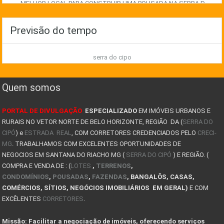
MELHOR LOCAL PARA CONSTRUIR UMA POUSADA NA SERRA D
EXPLORE AS MELHORES OPORTUNIDADES IMOBILIÁRIAS NA
Previsão do tempo
COMO GANHAR DINHEIRO COM IMÓVEIS NA SERRA DO CIPÓ
serra do cipo
TIPOS DE CASAS PRÉ FABRICADAS
8 FATORES QUE LEVAM UMA PESSOA A COMPRAR UM IMÓVEL
Quem somos
JA PENSOU EM TER UM POUSADA NA SERRA DO CIPÓ? COMO
PORTAL DE DIVULGAÇÃO
ESPECIALIZADO
EM IMÓVEIS URBANOS E
AVALIAÇÃO DE IMÓVEIS NA SERRA DO CIPÓ
RURAIS NO VETOR NORTE DE BELO HORIZONTE, REGIÃO DA (
SERRA DO
CIPÓ
) e
Descubra a magia do inverno na Serra do Cipó !
ESTRADA REAL
, COM CORRETORES CREDENCIADOS PELO
CRECI-
MG
. TRABALHAMOS COM EXCELENTES OPORTUNIDADES DE
COMO COMPRAR UM IMÓVEL DE LEILÃO NA SERRA DO CIPÓ
NEGOCIOS EM SANTANA DO RIACHO MG (
SERRA DO CIPÓ
) E REGIÃO. (
COMPRA E VENDA DE : (
LOTES
,
TERRENOS
,
CASAS PARA ALUGAR SERRA DO CIPÓ E LAPINHA
CONDOMÍNIOS
,
POUSADAS
,
FAZENDAS
, BANGALÔS, CASAS,
COMÉRCIOS, SÍTIOS, NEGÓCIOS IMOBILIÁRIOS EM GERAL)
E COM
PLANTAS DE KITNET
EXCÊLENTES
CORRETORES
.
COMPRA DO LOTE: O QUE VOCÊ PRECISA SABER ANTES DE
Missão: Facilitar a negociação de imóveis, oferecendo serviços