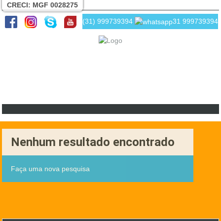
CRECI: MGF 0028275
(31) 999739394
31 999739394
Nenhum resultado encontrado
Faça uma nova pesquisa