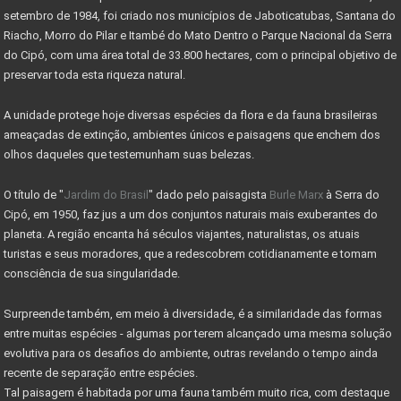
setembro de 1984, foi criado nos municípios de Jaboticatubas, Santana do
MINISTÉRIO DO TURISMO INVESTE 955 MIL NO PARNACIPÓ
Riacho, Morro do Pilar e Itambé do Mato Dentro o Parque Nacional da Serra
do Cipó, com uma área total de 33.800 hectares, com o principal objetivo de
OBRAS DE MELHORIAS DO PARQUE NACIONAL DO CIPÓ
preservar toda esta riqueza natural.
PARNA CIPÓ INAUGURA NOVO ESPAÇO PARA VISITANTES
A unidade protege hoje diversas espécies da flora e da fauna brasileiras
IMÓVEL COM EXCLUSIVIDADE - VENDA RÁPIDO
ameaçadas de extinção, ambientes únicos e paisagens que enchem dos
olhos daqueles que testemunham suas belezas.
IMÓVEI
O título de "
Jardim do Brasil
" dado pelo paisagista
Burle Marx
à Serra do
CASAS PRÉ-FABRICADAS MAIS BARATAS E RÁPIDAS
Cipó, em 1950, faz jus a um dos conjuntos naturais mais exuberantes do
Valor máximo imóvel pago FGTS sobe para R$ 750000
planeta. A região encanta há séculos viajantes, naturalistas, os atuais
turistas e seus moradores, que a redescobrem cotidianamente e tomam
AS 10 LEIS DO INVESTIMENTO EM IMÓVEIS
consciência de sua singularidade.
VALE A PENA INVESTIR EM LOTES?
Surpreende também, em meio à diversidade, é a similaridade das formas
MERCADO DE RESERVA LEGAL ABRE OPORTUNIDADES
entre muitas espécies - algumas por terem alcançado uma mesma solução
evolutiva para os desafios do ambiente, outras revelando o tempo ainda
O QUE É RESERVA LEGAL
recente de separação entre espécies.
Tal paisagem é habitada por uma fauna também muito rica, com destaque
O QUE SÃO ÁREAS DE PRESERVAÇÃO PERMANENTE