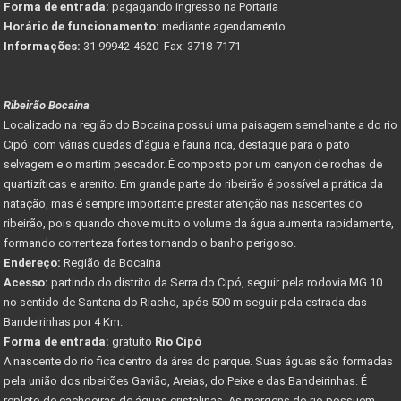
Forma de entrada:
pagagando ingresso na Portaria
Horário de funcionamento:
mediante agendamento
Informações:
31 99942-4620 Fax: 3718-7171
Ribeirão Bocaina
Localizado na região do Bocaina possui uma paisagem semelhante a do rio
Cipó com várias quedas d'água e fauna rica, destaque para o pato
selvagem e o martim pescador. É composto por um canyon de rochas de
quartizíticas e arenito. Em grande parte do ribeirão é possível a prática da
natação, mas é sempre importante prestar atenção nas nascentes do
ribeirão, pois quando chove muito o volume da água aumenta rapidamente,
formando correnteza fortes tornando o banho perigoso.
Endereço:
Região da Bocaina
Acesso:
partindo do distrito da Serra do Cipó, seguir pela rodovia MG 10
no sentido de Santana do Riacho, após 500 m seguir pela estrada das
Bandeirinhas por 4 Km.
Forma de entrada:
gratuito
Rio Cipó
A nascente do rio fica dentro da área do parque. Suas águas são formadas
pela união dos ribeirões Gavião, Areias, do Peixe e das Bandeirinhas. É
repleto de cachoeiras de águas cristalinas. As margens do rio possuem