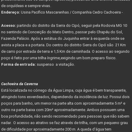
de orquídeas e sempre vivas.
Endereço:
Usina Pacífico Mascarenhas / Companhia Cedro Cachoeira -
Acesso:
partindo do distrito da Serra do Cipó, seguir pela Rodovia MG 10
no sentindo de Conceição do Mato Dentro, passar pelo Chapéu do Sol,
Fazenda Palácio. Após a estátua do Juquinha entrar à esquerda onde se
avista a placa e a portaria. Do centro do distrito Serra do Cipó são 21 Km
de carro por estrada de terra e 1,5 Km de caminhada. O acesso ao segundo
poço é feito por uma trilha íngrime,exigindo um bom preparo físico.
Forma de entrada:
suspenso a visitação.
Cachoeira da Caverna
Está localizada no córrego da Água Limpa, cuja água é bem transparente,
atingindo tons esverdeados, dependendo da incidência de luz. Possui dois
poços para banho, um menor na parte alta com aproximadamente 5 m² e
outro na parte baixa com 20m² aproximadamente. Ambos possuem uma
boa profundidade, não sendo recomendado para pessoas que não sabem
nadar. O acesso ao atrativo se faz através de trilha, com um pequeno grau
de dificuldade por aproximadamente 200 m. A queda d'água tem