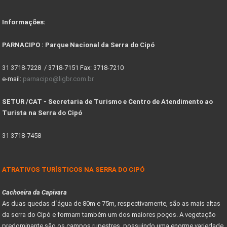
Informações:
PARNACIPO : Parque Nacional da Serra do Cipó
31 3718-7228 / 3718-7151 Fax: 3718-7210
e-mail:
parnacipo@ligbr.com.br
SETUR /CAT - Secretaria de Turismo e Centro de Atendimento ao
Turista na Serra do Cipó
31 3718-7458
ATRATIVOS TURÍSTICOS NA SERRA DO CIPÓ
Cachoeira da Capivara
As duas quedas d´água de 80m e 75m, respectivamente, são as mais altas
da serra do Cipó e formam também um dos maiores poços. A vegetação
predominante são os campos rupestres, possuindo uma enorme variedade