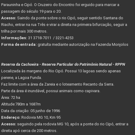
Parauninha e Cipó. O Cruzeiro do Encontro foi erguido para marcar a
passagem do século 19 para o 20.
Acesso:
Saindo da ponte sobre o rio Cipó, seguir sentido Santana do
Riacho, entrar na rua Três e virar a direita na primeira bifurcação, seguir a
trilha por mais 300 metros.
Informações:
31 3718-7011 / 3221-4253
Forma de entrada:
gratuíta mediante autorização na Fazenda Monjolos
Reserva da Cachoeira - Reserva Particular do Patrimônio Natural - RPPN
Localizada às margens do Rio Cipó. Possui 13 lagoas sendo apenas
perene, a Lagoa Funda.
Faz limite com a área da Zareia e o loteamento Recanto da Serra.
Parte da área é inundável, possui animais como capivara.
Área: 72 ha
Altitude:780m a 1687m
Data da criação: 05 junho de 1996
Endereço:
Rodovia MG 10, Km 95
Acesso:
seguindo pela rodovia MG 10, após a ponte do rio Cipó, entrar a
direita apó cerca de 200 metros.