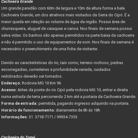
Cachoeira Grande
Um grande paredão com 60m de largura e 10m de altura forma a bela
Cachoeira Grande, um dos atrativos mais visitados da Serra do Cipó. É a
maior queda em relação ao volume de água da região. Possui área de
churrasqueira, aluguel de caiaques e canoa. Nos finais de semana possui
salva vidas. Os banhos são apenas permitidos na parte baixa da cachoeira
e não é permitido o uso de equipamentos de som. Nos finais de semana é
necessário o preenchimento de uma ficha de visitante.
Devido as caracteríisticas do rio, tais como, terreno rochoso, pedras
escorregadias, corredeiras e profundidade variada, cuidados
redobrados deverão ser tomados.
Endereço:
Rodovia MG 10 Km 96
Acesso:
Antes da ponte do rio Cipó pela rodovia MG 10, entrar a direita
numa estrada de terra percorrendo 2 km até a portaria da Cachoeira Grande.
Forma de entrada:
permitida, pagando ingresso adquirido na portaria.
Horário de funcionamento:
diariamente de 8h às 18h
Informações:
31 3718-7171 / 99934-7353
Cachoeira do Tomé