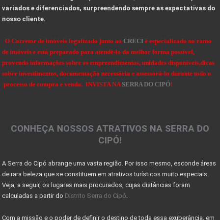
10 Dicas de como projetar e construir sua casa de
variados e diferenciados, surpreendendo sempre as expectativas do
nosso cliente.
VALE A PENA INVESTIR EM UM LOTE OU TERRENO?
Dicas de Como Fazer o Circuito Cicloturista da Se
O Corretor de imóveis legalizado junto ao
CRECI
é especializado no ramo
de imóveis e está preparado para atendê-lo da melhor forma possível,
SENSACIONAIS DICAS NA HORA DE COMPRAR UMA FAZENDA
provendo informações sobre os empreendimentos, unidades disponíveis,dicas
sobre investimentos, documentação necessária e assessorá-lo durante todo o
DICAS PARA OBSERVAÇÃO DE AVES NA SERRA DO CIPÓ
processo de compra e venda. INVISTA NA
SERRA DO CIPÓ
!
OBSERVAÇÃO DE AVES NA SERRA DO CIPÓ - MG
A Serra do Cipó: Muito além das cachoeiras
CONHEÇA NOSSOS ATRATIVOS NA SERRA DO
Projeto das 10 travessias fecha ciclo comemorativo
CIPÓ!
Georreferenciamento e certificação de imóveis acim
A Serra do Cipó abrange uma vasta região. Por isso mesmo, esconde áreas
7 coisas que você precisa saber antes de morar no
de rara beleza que se constituem em atrativos turísticos muito especiais.
Sinais de recuperação: mercado imobiliário tem per
Veja, a seguir, os lugares mais procurados, cujas distâncias foram
calculadas a partir do
Distrito Serra do Cipó
.
Mercado imobiliário volta a crescer após encolher
Com a missão e o poder de definir o destino de toda essa exuberância, em
COMO DECLARAR IMÓVEIS NO IMPOSTO DE RENDA