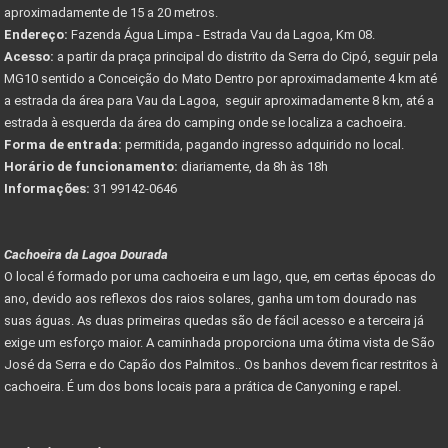
aproximadamente de 15 a 20 metros.
Endereço:
Fazenda Água Limpa - Estrada Vau da Lagoa, Km 08.
Acesso:
a partir da praça principal do distrito da Serra do Cipó, seguir pela
MG10 sentido a Conceição do Mato Dentro por aproximadamente 4 km até
a estrada da área para Vau da Lagoa, seguir aproximadamente 8 km, até a
estrada à esquerda da área do camping onde se localiza a cachoeira.
Forma de entrada:
permitida, pagando ingresso adquirido no local.
Horário de funcionamento:
diariamente, da 8h às 18h
Informações:
31 99142-0646
Cachoeira da Lagoa Dourada
O local é formado por uma cachoeira e um lago, que, em certas épocas do
ano, devido aos reflexos dos raios solares, ganha um tom dourado nas
suas águas. As duas primeiras quedas são de fácil acesso e a terceira já
exige um esforço maior. A caminhada proporciona uma ótima vista de São
José da Serra e do Capão dos Palmitos.. Os banhos devem ficar restritos à
cachoeira. É um dos bons locais para a prática de Canyoning e rapel.