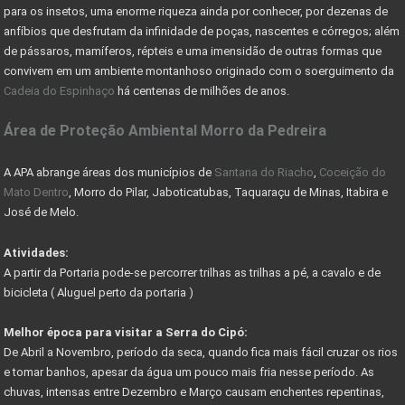
para os insetos, uma enorme riqueza ainda por conhecer, por dezenas de
CADASTRO AMBIENTAL RURAL (CAR) -
anfíbios que desfrutam da infinidade de poças, nascentes e córregos; além
de pássaros, mamíferos, répteis e uma imensidão de outras formas que
COMO ESCOLHER UM LOTE OU TERRENO PARA COMPRAR
convivem em um ambiente montanhoso originado com o soerguimento da
Cadeia do Espinhaço
há centenas de milhões de anos.
Nevis Sociedade de Responsabilidade Limitada (LLC)
Área de Proteção Ambiental Morro da Pedreira
AS VANTAGENS DE UMA HOLDING FAMILIAR - CONHEÇA
PARQUE DA SERRA DO CIPÓ GANHA PACOTE DE OBRAS
A APA abrange áreas dos municípios de
Santana do Riacho
,
Coceição do
Mato Dentro
, Morro do Pilar, Jaboticatubas, Taquaraçu de Minas, Itabira e
DER AUTORIZA CONSTRUÇÃO DE PONTE RIO DAS VELHAS
José de Melo.
COMO RESOLVER PROBLEMAS C/ DOCUMENTAÇÃO DE IMÓVEIS
Atividades:
A partir da Portaria pode-se percorrer trilhas as trilhas a pé, a cavalo e de
COMO FUNCIONA COMISSÃO DO CORRETOR DE IMÓVEIS
bicicleta ( Aluguel perto da portaria )
FÉRIAS DE JULHO - PASSEIO DE MARIA FUMAÇA
Melhor época para visitar a Serra do Cipó:
GUIA DE TRILHAS SERRA DO CIPÓ
De Abril a Novembro, período da seca, quando fica mais fácil cruzar os rios
e tomar banhos, apesar da água um pouco mais fria nesse período. As
CIPÓ CLASSIC FESTIVAL - COPA DAS CONFEDERAÇÕES
chuvas, intensas entre Dezembro e Março causam enchentes repentinas,