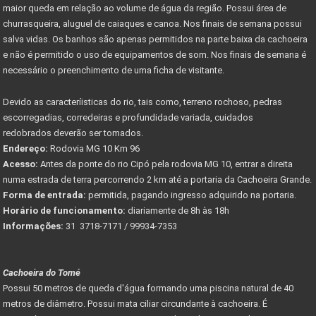
maior queda em relação ao volume de água da região. Possui área de
churrasqueira, aluguel de caiaques e canoa. Nos finais de semana possui
salva vidas. Os banhos são apenas permitidos na parte baixa da cachoeira
e não é permitido o uso de equipamentos de som. Nos finais de semana é
necessário o preenchimento de uma ficha de visitante.
Devido as caracteríisticas do rio, tais como, terreno rochoso, pedras
escorregadias, corredeiras e profundidade variada, cuidados
redobrados deverão ser tomados.
Endereço:
Rodovia MG 10 Km 96
Acesso:
Antes da ponte do rio Cipó pela rodovia MG 10, entrar a direita
numa estrada de terra percorrendo 2 km até a portaria da Cachoeira Grande.
Forma de entrada:
permitida, pagando ingresso adquirido na portaria.
Horário de funcionamento:
diariamente de 8h às 18h
Informações:
31 3718-7171 / 99934-7353
Cachoeira do Tomé
Possui 50 metros de queda d'água formando uma piscina natural de 40
metros de diâmetro. Possui mata ciliar circundante à cachoeira. É