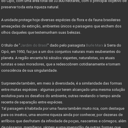
do Cipó, com uma área total de 33.800 hectares, com o principal objetivo de
OBRAS DE MELHORIAS DO PARQUE NACIONAL DO CIPÓ
preservar toda esta riqueza natural.
PARNA CIPÓ INAUGURA NOVO ESPAÇO PARA VISITANTES
A unidade protege hoje diversas espécies da flora e da fauna brasileiras
IMÓVEL COM EXCLUSIVIDADE - VENDA RÁPIDO
ameaçadas de extinção, ambientes únicos e paisagens que enchem dos
olhos daqueles que testemunham suas belezas.
IMÓVEI
O título de "
Jardim do Brasil
" dado pelo paisagista
Burle Marx
à Serra do
CASAS PRÉ-FABRICADAS MAIS BARATAS E RÁPIDAS
Cipó, em 1950, faz jus a um dos conjuntos naturais mais exuberantes do
Valor máximo imóvel pago FGTS sobe para R$ 750000
planeta. A região encanta há séculos viajantes, naturalistas, os atuais
turistas e seus moradores, que a redescobrem cotidianamente e tomam
AS 10 LEIS DO INVESTIMENTO EM IMÓVEIS
consciência de sua singularidade.
VALE A PENA INVESTIR EM LOTES?
Surpreende também, em meio à diversidade, é a similaridade das formas
MERCADO DE RESERVA LEGAL ABRE OPORTUNIDADES
entre muitas espécies - algumas por terem alcançado uma mesma solução
evolutiva para os desafios do ambiente, outras revelando o tempo ainda
O QUE É RESERVA LEGAL
recente de separação entre espécies.
Tal paisagem é habitada por uma fauna também muito rica, com destaque
O QUE SÃO ÁREAS DE PRESERVAÇÃO PERMANENTE
para os insetos, uma enorme riqueza ainda por conhecer, por dezenas de
CADASTRO AMBIENTAL RURAL (CAR) -
anfíbios que desfrutam da infinidade de poças, nascentes e córregos; além
de pássaros, mamíferos, répteis e uma imensidão de outras formas que