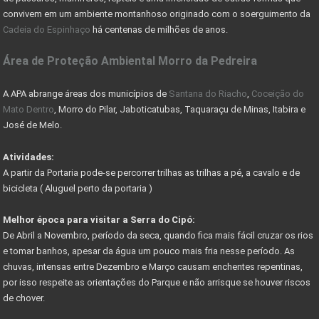
COMO ESCOLHER UM LOTE OU TERRENO PARA COMPRAR
convivem em um ambiente montanhoso originado com o soerguimento da
Cadeia do Espinhaço
há centenas de milhões de anos.
Nevis Sociedade de Responsabilidade Limitada (LLC)
Área de Proteção Ambiental Morro da Pedreira
AS VANTAGENS DE UMA HOLDING FAMILIAR - CONHEÇA
PARQUE DA SERRA DO CIPÓ GANHA PACOTE DE OBRAS
A APA abrange áreas dos municípios de
Santana do Riacho
,
Coceição do
Mato Dentro
, Morro do Pilar, Jaboticatubas, Taquaraçu de Minas, Itabira e
DER AUTORIZA CONSTRUÇÃO DE PONTE RIO DAS VELHAS
José de Melo.
COMO RESOLVER PROBLEMAS C/ DOCUMENTAÇÃO DE IMÓVEIS
Atividades:
A partir da Portaria pode-se percorrer trilhas as trilhas a pé, a cavalo e de
COMO FUNCIONA COMISSÃO DO CORRETOR DE IMÓVEIS
bicicleta ( Aluguel perto da portaria )
FÉRIAS DE JULHO - PASSEIO DE MARIA FUMAÇA
Melhor época para visitar a Serra do Cipó:
GUIA DE TRILHAS SERRA DO CIPÓ
De Abril a Novembro, período da seca, quando fica mais fácil cruzar os rios
e tomar banhos, apesar da água um pouco mais fria nesse período. As
CIPÓ CLASSIC FESTIVAL - COPA DAS CONFEDERAÇÕES
chuvas, intensas entre Dezembro e Março causam enchentes repentinas,
por isso respeite as orientações do Parque e não arrisque se houver riscos
Começa em junho festival de outono serra do cipó
de chover.
PARNACIPO É A UNIDADE MAIS PESQUISADA DOS PARQUES