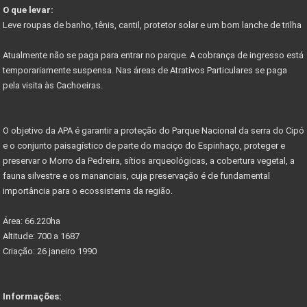
O que levar:
NOVO ACESSO À SERRA DO CIPÓ
Leve roupas de banho, tênis, cantil, protetor solar e um bom lanche de trilha
PROJETO PARQUES DA COPA
Atualmente não se paga para entrar no parque. A cobrança de ingresso está
CIRCUITO DE CICLOTURISMO NA SERRA DO CIPÓ
temporariamente suspensa. Nas áreas de Atrativos Particulares se paga
pela visita às Cachoeiras.
Vetor Norte de BH é a bola da vez do mercado
Governador anuncia novos investimentos VETOR NORTE
O objetivo da APA é garantir a proteção do Parque Nacional da serra do Cipó
Listas de documentos para Compra de Imóveis...
e o conjunto paisagístico de parte do maciço do Espinhaço, proteger e
preservar o Morro da Pedreira, sítios arqueológicas, a cobertura vegetal, a
fauna silvestre e os mananciais, cuja preservação é de fundamental
importância para o ecossistema da região.
Área: 66.220ha
Altitude: 700 a 1687
Criação: 26 janeiro 1990
Informações: