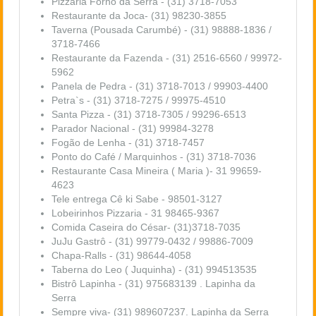
Pizzaria Forno da Serra - (31) 3718-7053
Restaurante da Joca- (31) 98230-3855
Taverna (Pousada Carumbé) - (31) 98888-1836 /
3718-7466
Restaurante da Fazenda - (31) 2516-6560 / 99972-
5962
Panela de Pedra - (31) 3718-7013 / 99903-4400
Petra`s - (31) 3718-7275 / 99975-4510
Santa Pizza - (31) 3718-7305 / 99296-6513
Parador Nacional - (31) 99984-3278
Fogão de Lenha - (31) 3718-7457
Ponto do Café / Marquinhos - (31) 3718-7036
Restaurante Casa Mineira ( Maria )- 31 99659-
4623
Tele entrega Cê ki Sabe - 98501-3127
Lobeirinhos Pizzaria - 31 98465-9367
Comida Caseira do César- (31)3718-7035
JuJu Gastrô - (31) 99779-0432 / 99886-7009
Chapa-Ralls - (31) 98644-4058
Taberna do Leo ( Juquinha) - (31) 994513535
Bistrô Lapinha - (31) 975683139 . Lapinha da
Serra
Sempre viva- (31) 989607237. Lapinha da Serra