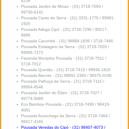
8238
Pousada Jardim de Minas - (31) 3718-7050 /
99730-6141
Pousada Canto da Serra - (31) 3331-1770 / 99981-
1920
Pousada Adega Cipó - (31) 3718-7296 / 99217-
8999
Pousada Carumbé - (31) 98888-1836 / 3718-7466
Pousada Estalagem da Serra - (31) 3718-7020 /
99906-7272
Fazenda Monjolos Pousada - (31) 3718-7011 /
3718-7012
Pousada Quintão - (31) 3718-7419 / 99936-1816
Pousada Alecrim - (31) 98891-2360 / 98375-0196
Pousada Palhoça da Serra - (31) 3718-7115 /
99954-8546
Pousada Jardim do Éden - (31) 3718-7027 /
99774-5089
Eco Bamboo Pousada - (31) 3718-7490 / 98419-
4081
Pousada Aconchego da Serra - (31) 3718-7464 /
98417-4165
Pousada Veredas do Cipó - (31) 98407-4073 /