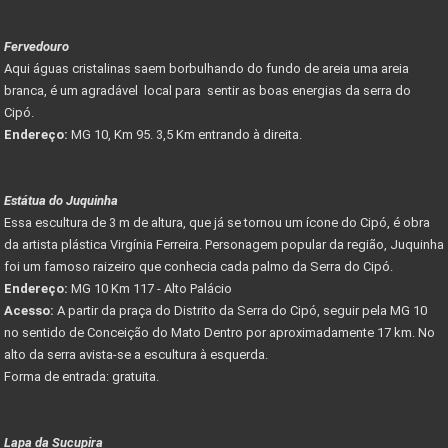
Fervedouro
Aqui águas cristalinas saem borbulhando do fundo de areia uma areia
branca, é um agradável local para sentir as boas energias da serra do
Cipó.
Endereço:
MG 10, Km 95. 3,5 Km entrando à direita.
Estátua do Juquinha
Essa escultura de 3 m de altura, que já se tornou um ícone do Cipó, é obra
da artista plástica Virgínia Ferreira. Personagem popular da região, Juquinha
foi um famoso raizeiro que conhecia cada palmo da Serra do Cipó.
Endereço:
MG 10 Km 117 - Alto Palácio
Acesso:
A partir da praça do Distrito da Serra do Cipó, seguir pela MG 10
no sentido de Conceição do Mato Dentro por aproximadamente 17 km. No
alto da serra avista-se a escultura à esquerda.
Forma de entrada: gratuita.
Lapa da Sucupira