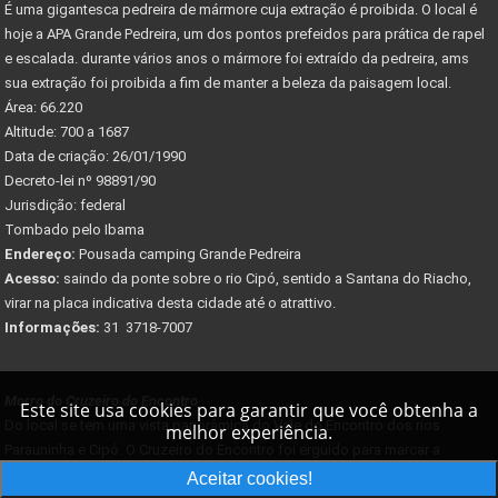
É uma gigantesca pedreira de mármore cuja extração é proibida. O local é
hoje a APA Grande Pedreira, um dos pontos prefeidos para prática de rapel
e escalada. durante vários anos o mármore foi extraído da pedreira, ams
sua extração foi proibida a fim de manter a beleza da paisagem local.
Área: 66.220
Altitude: 700 a 1687
Data de criação: 26/01/1990
Decreto-lei nº 98891/90
Jurisdição: federal
Tombado pelo Ibama
Endereço:
Pousada camping Grande Pedreira
Acesso:
saindo da ponte sobre o rio Cipó, sentido a Santana do Riacho,
virar na placa indicativa desta cidade até o atrattivo.
Informações:
31 3718-7007
Morro do Cruzeiro do Encontro
Este site usa cookies para garantir que você obtenha a
Do local se tem uma vista panorâmica do Vale do Encontro dos rios
melhor experiência.
Parauninha e Cipó. O Cruzeiro do Encontro foi erguido para marcar a
passagem do século 19 para o 20.
Aceitar cookies!