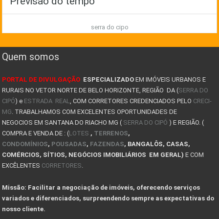
Previsão do tempo
COMO GANHAR DINHEIRO COM IMÓVEIS NA SERRA DO CIPÓ
serra do cipo
TIPOS DE CASAS PRÉ FABRICADAS
8 FATORES QUE LEVAM UMA PESSOA A COMPRAR UM IMÓVEL
Quem somos
JA PENSOU EM TER UM POUSADA NA SERRA DO CIPÓ? COMO
PORTAL DE DIVULGAÇÃO
ESPECIALIZADO
EM IMÓVEIS URBANOS E
AVALIAÇÃO DE IMÓVEIS NA SERRA DO CIPÓ
RURAIS NO VETOR NORTE DE BELO HORIZONTE, REGIÃO DA (
SERRA DO
CIPÓ
) e
Descubra a magia do inverno na Serra do Cipó !
ESTRADA REAL
, COM CORRETORES CREDENCIADOS PELO
CRECI-
MG
. TRABALHAMOS COM EXCELENTES OPORTUNIDADES DE
COMO COMPRAR UM IMÓVEL DE LEILÃO NA SERRA DO CIPÓ
NEGOCIOS EM SANTANA DO RIACHO MG (
SERRA DO CIPÓ
) E REGIÃO. (
COMPRA E VENDA DE : (
LOTES
,
TERRENOS
,
CASAS PARA ALUGAR SERRA DO CIPÓ E LAPINHA
CONDOMÍNIOS
,
POUSADAS
,
FAZENDAS
, BANGALÔS, CASAS,
COMÉRCIOS, SÍTIOS, NEGÓCIOS IMOBILIÁRIOS EM GERAL)
E COM
PLANTAS DE KITNET
EXCÊLENTES
CORRETORES
.
COMPRA DO LOTE: O QUE VOCÊ PRECISA SABER ANTES DE
Missão: Facilitar a negociação de imóveis, oferecendo serviços
10 Dicas de como projetar e construir sua casa de
variados e diferenciados, surpreendendo sempre as expectativas do
nosso cliente.
VALE A PENA INVESTIR EM UM LOTE OU TERRENO?