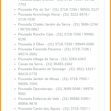
7703
Pousada Pôr do Sol - (31) 3718-7294 / 98501-3127
Pousada Aconchego Rural - (31) 3222-8476 /
3718-7030
Pousada Chalés Jardim da Serra - (31) 3686-1234
/ 99759-0867
Pousada Rancho Cipó - (31) 3718-7200 / 99981-
8195
Pousada d`Elber - (31) 3718-7336 / 99949-0085
Pousada Fazenda Paraúna
- (31) 3718-7196 /
99274-2681
Pousada Village da Serra - (31) 3284-6363
Casas da Serra - (31) 98483-1662
Pousada Recanto do Sossego - (31) 3621-1913 /
98418-5776
Pousada Jardim de Minas - (31) 3718-7050 /
98585-7050
Pousada Opicodocipo - (31) 3689-5048 / 99975-
9561
Pousada Estância do Vale - (31) 98686-5390 /
98956-9878
Pousada Canto das Águas - (31) 3718-7037 /