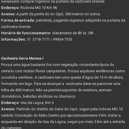
necessário comprar ingresso na portaria da cachoeira Grande.
Endereço:
Rodovia MG 10 Km 96
Acesso:
A partir da ponte do rio Cipó, 500 metros rio acima.
Forma de entrada:
permitida, pagando ingresso adquirido na portaria da
cachoeira Grande
Horário de funcionamento:
diariamente de 8h às 18h
Informações:
31 3718-7171 / 99934-7353
Cachoeira Serra Morena I
Possui uma água bastante fria com vegetação circundante típica do
cerrado com muitas flores campestres. Possui espécies endêmicas como
cocoloba seriferas. A cachoeira tem uma queda d'água de 15 m de altura,
formando um lago. Para se alcançar a cachoeira deve-se percorrer uma
trilha de 400 metros. Não se permite:esportes de aventura, animais
domésticos, bebidas alcólicas ou churrasco.
Endereço:
Vau da Lagoa, Km 5
Acesso:
Partindo do distrito da Serra do Cipó, seguir pela rodovia MG 10
sentido Conceição do Mato Dentro por aproximadamente 5 Km. Entrar a
esquerda em direção de Vau da Lagoa, seguir por mais 5 Km até a entrada
do camping.