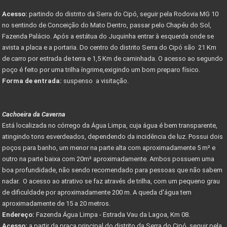
Acesso:
partindo do distrito da Serra do Cipó, seguir pela Rodovia MG 10
no sentindo de Conceição do Mato Dentro, passar pelo Chapéu do Sol,
Fazenda Palácio. Após a estátua do Juquinha entrar à esquerda onde se
avista a placa e a portaria. Do centro do distrito Serra do Cipó são 21 Km
de carro por estrada de terra e 1,5 Km de caminhada. O acesso ao segundo
poço é feito por uma trilha íngrime,exigindo um bom preparo físico.
Forma de entrada:
suspenso a visitação.
Cachoeira da Caverna
Está localizada no córrego da Água Limpa, cuja água é bem transparente,
atingindo tons esverdeados, dependendo da incidência de luz. Possui dois
poços para banho, um menor na parte alta com aproximadamente 5 m² e
outro na parte baixa com 20m² aproximadamente. Ambos possuem uma
boa profundidade, não sendo recomendado para pessoas que não sabem
nadar. O acesso ao atrativo se faz através de trilha, com um pequeno grau
de dificuldade por aproximadamente 200 m. A queda d'água tem
aproximadamente de 15 a 20 metros.
Endereço:
Fazenda Água Limpa - Estrada Vau da Lagoa, Km 08.
Acesso:
a partir da praça principal do distrito da Serra do Cipó, seguir pela