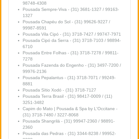
98748-4308
Pousada Sempre-Viva - (31) 3681-1327 / 99163-
1327
Pousada Chapéu do Sol - (31) 99626-9227 /
99987-8591
Pousada Vila Cipó - (31) 3718-7427 / 99747-7971
Pousada Cipó da Serra - (31) 3718-7103 / 98894-
6710
Pousada Entre Folhas - (31) 3718-7278 / 99811-
7278
Pousada Fazenda do Engenho - (31) 3497-7200 /
99976-2136
Pousada Pepalantus - (31) 3718-7071 / 99249-
8881
Pousada Sítio Xodó - (31) 3718-7127
Pousada Terra Brasil - (31) 98417-0009 / (11)
3251-3482
Capim do Mato | Pousada & Spa by L'Occitane -
(31) 3718-7480 / 3227-8068
Pousada Shangrilá - (31) 99947-2360 / 98891-
2360
Pousada das Pedras - (31) 3344-8238 / 99952-