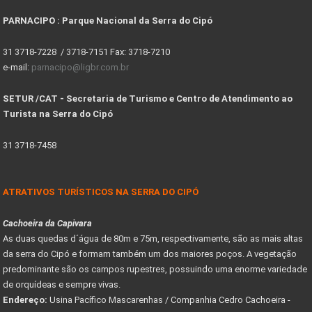
PARNACIPO : Parque Nacional da Serra do Cipó
31 3718-7228 / 3718-7151 Fax: 3718-7210
e-mail:
parnacipo@ligbr.com.br
SETUR /CAT - Secretaria de Turismo e Centro de Atendimento ao
Turista na Serra do Cipó
31 3718-7458
ATRATIVOS TURÍSTICOS NA SERRA DO CIPÓ
Cachoeira da Capivara
As duas quedas d´água de 80m e 75m, respectivamente, são as mais altas
da serra do Cipó e formam também um dos maiores poços. A vegetação
predominante são os campos rupestres, possuindo uma enorme variedade
de orquídeas e sempre vivas.
Endereço:
Usina Pacífico Mascarenhas / Companhia Cedro Cachoeira -