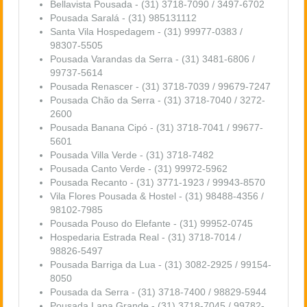
Bellavista Pousada - (31) 3718-7090 / 3497-6702
Pousada Saralá
- (31) 985131112
Santa Vila Hospedagem - (31) 99977-0383 /
98307-5505
Pousada Varandas da Serra - (31) 3481-6806 /
99737-5614
Pousada Renascer - (31) 3718-7039 / 99679-7247
Pousada Chão da Serra - (31) 3718-7040 / 3272-
2600
Pousada Banana Cipó - (31) 3718-7041 / 99677-
5601
Pousada Villa Verde - (31) 3718-7482
Pousada Canto Verde - (31) 99972-5962
Pousada Recanto
- (31) 3771-1923 / 99943-8570
Vila Flores Pousada & Hostel - (31) 98488-4356 /
98102-7985
Pousada Pouso do Elefante - (31) 99952-0745
Hospedaria Estrada Real - (31) 3718-7014 /
98826-5497
Pousada Barriga da Lua - (31) 3082-2925 / 99154-
8050
Pousada da Serra - (31) 3718-7400 / 98829-5944
Pousada Lapa Grande - (31) 3718-7045 / 99782-