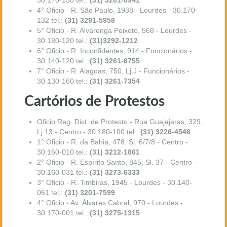
4° Oficio - R. São Paulo, 1938 - Lourdes - 30.170-
132 tel.:
(31) 3291-5958
5° Oficio - R. Alvarenga Peixoto, 568 - Lourdes -
30.180-120 tel.:
(31)3292-1212
6° Oficio - R. Inconfidentes, 914 - Funcionários -
30.140-120 tel.:
(31) 3261-6755
7° Oficio - R. Alagoas, 750, Lj.J - Funcionários -
30.130-160 tel.:
(31) 3261-7354
Cartórios de Protestos
Oficio Reg. Dist. de Protesto - Rua Guajajaras, 329,
Lj 13 - Centro - 30.180-100 tel.:
(31) 3226-4546
1° Oficio - R. da Bahia, 478, Sl. 6/7/8 - Centro -
30.160-010 tel.:
(31) 3212-1861
2° Oficio - R. Espírito Santo, 845, Sl. 37 - Centro -
30.160-031 tel.:
(31) 3273-6333
3° Oficio - R. Timbiras, 1945 - Lourdes - 30.140-
061 tel.:
(31) 3201-7599
4° Oficio - Av. Álvares Cabral, 970 - Lourdes -
30.170-001 tel.:
(31) 3275-1315