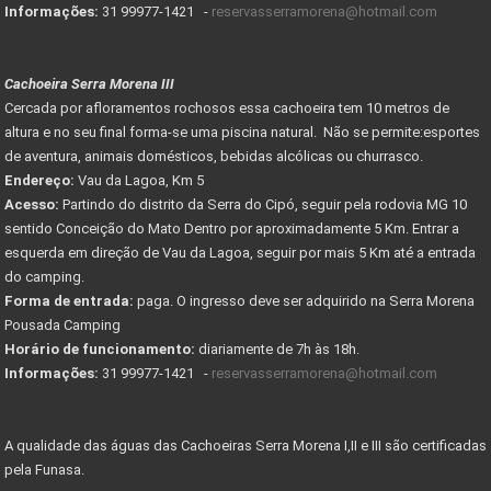
Informações:
31 99977-1421 -
reservasserramorena@hotmail.com
Cachoeira Serra Morena III
Cercada por afloramentos rochosos essa cachoeira tem 10 metros de
altura e no seu final forma-se uma piscina natural. Não se permite:esportes
de aventura, animais domésticos, bebidas alcólicas ou churrasco.
Endereço:
Vau da Lagoa, Km 5
Acesso:
Partindo do distrito da Serra do Cipó, seguir pela rodovia MG 10
sentido Conceição do Mato Dentro por aproximadamente 5 Km. Entrar a
esquerda em direção de Vau da Lagoa, seguir por mais 5 Km até a entrada
do camping.
Forma de entrada:
paga. O ingresso deve ser adquirido na Serra Morena
Pousada Camping
Horário de funcionamento:
diariamente de 7h às 18h.
Informações:
31 99977-1421 -
reservasserramorena@hotmail.com
A qualidade das águas das Cachoeiras Serra Morena I,II e III são certificadas
pela Funasa.