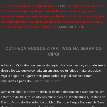
Dicas de Como Fazer o Circuito Cicloturista da Se
O Corretor de imóveis legalizado junto ao
CRECI
é especializado no ramo
de imóveis e está preparado para atendê-lo da melhor forma possível,
SENSACIONAIS DICAS NA HORA DE COMPRAR UMA FAZENDA
provendo informações sobre os empreendimentos, unidades disponíveis,dicas
sobre investimentos, documentação necessária e assessorá-lo durante todo o
DICAS PARA OBSERVAÇÃO DE AVES NA SERRA DO CIPÓ
processo de compra e venda. INVISTA NA
SERRA DO CIPÓ
!
OBSERVAÇÃO DE AVES NA SERRA DO CIPÓ - MG
A Serra do Cipó: Muito além das cachoeiras
CONHEÇA NOSSOS ATRATIVOS NA SERRA DO
Projeto das 10 travessias fecha ciclo comemorativo
CIPÓ!
Georreferenciamento e certificação de imóveis acim
A Serra do Cipó abrange uma vasta região. Por isso mesmo, esconde áreas
7 coisas que você precisa saber antes de morar no
de rara beleza que se constituem em atrativos turísticos muito especiais.
Sinais de recuperação: mercado imobiliário tem per
Veja, a seguir, os lugares mais procurados, cujas distâncias foram
calculadas a partir do
Distrito Serra do Cipó
.
Mercado imobiliário volta a crescer após encolher
Com a missão e o poder de definir o destino de toda essa exuberância, em
COMO DECLARAR IMÓVEIS NO IMPOSTO DE RENDA
setembro de 1984, foi criado nos municípios de Jaboticatubas, Santana do
MINISTÉRIO DO TURISMO INVESTE 955 MIL NO PARNACIPÓ
Riacho, Morro do Pilar e Itambé do Mato Dentro o Parque Nacional da Serra