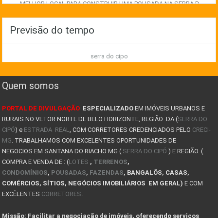
MELHOR LOCAL PARA CONSTRUIR UMA POUSADA NA SERRA D
EXPLORE AS MELHORES OPORTUNIDADES IMOBILIÁRIAS NA
Previsão do tempo
COMO GANHAR DINHEIRO COM IMÓVEIS NA SERRA DO CIPÓ
serra do cipo
TIPOS DE CASAS PRÉ FABRICADAS
8 FATORES QUE LEVAM UMA PESSOA A COMPRAR UM IMÓVEL
Quem somos
JA PENSOU EM TER UM POUSADA NA SERRA DO CIPÓ? COMO
PORTAL DE DIVULGAÇÃO
ESPECIALIZADO
EM IMÓVEIS URBANOS E
AVALIAÇÃO DE IMÓVEIS NA SERRA DO CIPÓ
RURAIS NO VETOR NORTE DE BELO HORIZONTE, REGIÃO DA (
SERRA DO
CIPÓ
) e
Descubra a magia do inverno na Serra do Cipó !
ESTRADA REAL
, COM CORRETORES CREDENCIADOS PELO
CRECI-
MG
. TRABALHAMOS COM EXCELENTES OPORTUNIDADES DE
COMO COMPRAR UM IMÓVEL DE LEILÃO NA SERRA DO CIPÓ
NEGOCIOS EM SANTANA DO RIACHO MG (
SERRA DO CIPÓ
) E REGIÃO. (
COMPRA E VENDA DE : (
LOTES
,
TERRENOS
,
CASAS PARA ALUGAR SERRA DO CIPÓ E LAPINHA
CONDOMÍNIOS
,
POUSADAS
,
FAZENDAS
, BANGALÔS, CASAS,
COMÉRCIOS, SÍTIOS, NEGÓCIOS IMOBILIÁRIOS EM GERAL)
E COM
PLANTAS DE KITNET
EXCÊLENTES
CORRETORES
.
COMPRA DO LOTE: O QUE VOCÊ PRECISA SABER ANTES DE
Missão: Facilitar a negociação de imóveis, oferecendo serviços