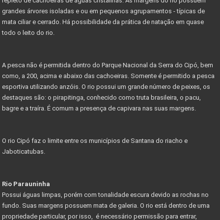
repleto de cachoeiras de águas cristalinas. As margens do rio possuem
grandes árvores isoladas e ou em pequenos agrupamentos - típicas de
mata ciliar e cerrado. Há possibilidade da prática de natação em quase
todo o leito do rio.
A pesca não é permitida dentro do Parque Nacional da Serra do Cipó, bem
como, a 200, acima e abaixo das cachoeiras. Somente é permitido a pesca
esportiva utilizando anzóis. O rio possui um grande número de peixes, os
destaques são: o pirapitinga, conhecido como truta brasileira, o pacu,
bagre e a traíra. É comum a presença de capivara nas suas margens.
O rio Cipó faz o limite entre os municípios de Santana do riacho e
Jaboticatubas.
Rio Parauninha
Possui águas limpas, porém com tonalidade escura devido as rochas no
fundo. Suas margens possuem mata de galeria. O rio está dentro de uma
propriedade particular, por isso, é necessário permissão para entrar,