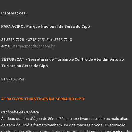
Informações:
PARNACIPO : Parque Nacional da Serra do Cipó
31 3718-7228 / 3718-7151 Fax: 3718-7210
e-mail:
parnacipo@ligbr.com.br
SETUR /CAT - Secretaria de Turismo e Centro de Atendimento ao
Turista na Serra do Cipó
31 3718-7458
ATRATIVOS TURÍSTICOS NA SERRA DO CIPÓ
Cachoeira da Capivara
As duas quedas d´água de 80m e 75m, respectivamente, são as mais altas
da serra do Cipó e formam também um dos maiores poços. A vegetação
predominante são os campos rupestres, possuindo uma enorme variedade