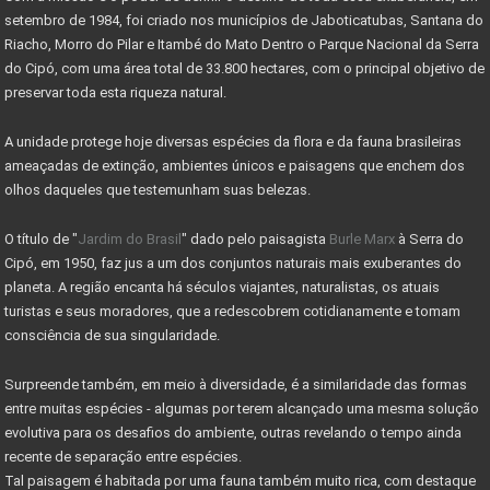
setembro de 1984, foi criado nos municípios de Jaboticatubas, Santana do
MINISTÉRIO DO TURISMO INVESTE 955 MIL NO PARNACIPÓ
Riacho, Morro do Pilar e Itambé do Mato Dentro o Parque Nacional da Serra
do Cipó, com uma área total de 33.800 hectares, com o principal objetivo de
OBRAS DE MELHORIAS DO PARQUE NACIONAL DO CIPÓ
preservar toda esta riqueza natural.
PARNA CIPÓ INAUGURA NOVO ESPAÇO PARA VISITANTES
A unidade protege hoje diversas espécies da flora e da fauna brasileiras
IMÓVEL COM EXCLUSIVIDADE - VENDA RÁPIDO
ameaçadas de extinção, ambientes únicos e paisagens que enchem dos
olhos daqueles que testemunham suas belezas.
IMÓVEI
O título de "
Jardim do Brasil
" dado pelo paisagista
Burle Marx
à Serra do
CASAS PRÉ-FABRICADAS MAIS BARATAS E RÁPIDAS
Cipó, em 1950, faz jus a um dos conjuntos naturais mais exuberantes do
Valor máximo imóvel pago FGTS sobe para R$ 750000
planeta. A região encanta há séculos viajantes, naturalistas, os atuais
turistas e seus moradores, que a redescobrem cotidianamente e tomam
AS 10 LEIS DO INVESTIMENTO EM IMÓVEIS
consciência de sua singularidade.
VALE A PENA INVESTIR EM LOTES?
Surpreende também, em meio à diversidade, é a similaridade das formas
MERCADO DE RESERVA LEGAL ABRE OPORTUNIDADES
entre muitas espécies - algumas por terem alcançado uma mesma solução
evolutiva para os desafios do ambiente, outras revelando o tempo ainda
O QUE É RESERVA LEGAL
recente de separação entre espécies.
Tal paisagem é habitada por uma fauna também muito rica, com destaque
O QUE SÃO ÁREAS DE PRESERVAÇÃO PERMANENTE