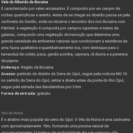
Vale do Ribeirão da Bocaina
É caracterizado por vales encaixados. É composto por um canyon de
rochas quartizíticas e arenito. Antes de se chagar ao ribeirão passa-se pela
cachoeira do Gavião, onde se observa o encontro dos rios Bocaina com
Palmital. A vegetação é composta por campos rupestres e matas de
galerias, compondo uma vegetação de transição que determina uma
grande variedade de ambientes naturais que condicionam a existência de
uma fauna qualitativa e quantitiativamente rica, com destaque para o
tamanduá de colete, paca, gavião-pomba, capivara, rã diurna e a perereca
de pijama.
Endereço:
Região da Bocaina
Acesso:
partindo do distrito da Serra do Cipó, seguir pela rodovia MG 10
no sentido da Serra do Cipó, entrar a direita antes da ponte do Rio Cipó,
seguir pela estrada das Bandeirinhas por 3 Km.
Forma de entrada:
gratuito.
Véu da Noiva
É o atrativo mais popular da serra do Cipó. O Véu da Noiva é uma cachoeira
com aproximadamente 70m, formando uma piscina natural de
aproximadamente 14 metros de profundidade. No seu percurso são