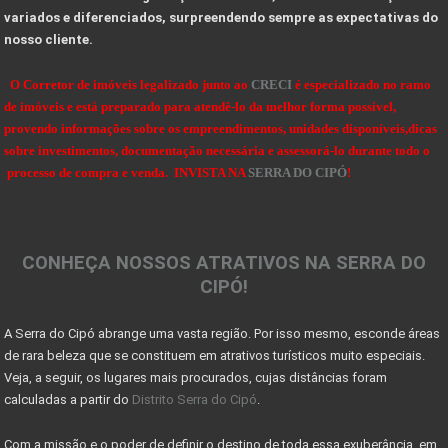
10 Dicas de como projetar e construir sua casa de
variados e diferenciados, surpreendendo sempre as expectativas do
nosso cliente.
VALE A PENA INVESTIR EM UM LOTE OU TERRENO?
Dicas de Como Fazer o Circuito Cicloturista da Se
O Corretor de imóveis legalizado junto ao
CRECI
é especializado no ramo
de imóveis e está preparado para atendê-lo da melhor forma possível,
SENSACIONAIS DICAS NA HORA DE COMPRAR UMA FAZENDA
provendo informações sobre os empreendimentos, unidades disponíveis,dicas
sobre investimentos, documentação necessária e assessorá-lo durante todo o
DICAS PARA OBSERVAÇÃO DE AVES NA SERRA DO CIPÓ
processo de compra e venda. INVISTA NA
SERRA DO CIPÓ
!
OBSERVAÇÃO DE AVES NA SERRA DO CIPÓ - MG
A Serra do Cipó: Muito além das cachoeiras
CONHEÇA NOSSOS ATRATIVOS NA SERRA DO
Projeto das 10 travessias fecha ciclo comemorativo
CIPÓ!
Georreferenciamento e certificação de imóveis acim
A Serra do Cipó abrange uma vasta região. Por isso mesmo, esconde áreas
7 coisas que você precisa saber antes de morar no
de rara beleza que se constituem em atrativos turísticos muito especiais.
Sinais de recuperação: mercado imobiliário tem per
Veja, a seguir, os lugares mais procurados, cujas distâncias foram
calculadas a partir do
Distrito Serra do Cipó
.
Mercado imobiliário volta a crescer após encolher
Com a missão e o poder de definir o destino de toda essa exuberância, em
COMO DECLARAR IMÓVEIS NO IMPOSTO DE RENDA