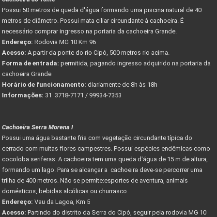
Possui 50 metros de queda d'água formando uma piscina natural de 40
metros de diâmetro. Possui mata ciliar circundante à cachoeira. É
necessário comprar ingresso na portaria da cachoeira Grande.
Endereço:
Rodovia MG 10 Km 96
Acesso:
A partir da ponte do rio Cipó, 500 metros rio acima.
Forma de entrada:
permitida, pagando ingresso adquirido na portaria da
cachoeira Grande
Horário de funcionamento:
diariamente de 8h às 18h
Informações:
31 3718-7171 / 99934-7353
Cachoeira Serra Morena I
Possui uma água bastante fria com vegetação circundante típica do
cerrado com muitas flores campestres. Possui espécies endêmicas como
cocoloba seriferas. A cachoeira tem uma queda d'água de 15 m de altura,
formando um lago. Para se alcançar a cachoeira deve-se percorrer uma
trilha de 400 metros. Não se permite:esportes de aventura, animais
domésticos, bebidas alcólicas ou churrasco.
Endereço:
Vau da Lagoa, Km 5
Acesso:
Partindo do distrito da Serra do Cipó, seguir pela rodovia MG 10