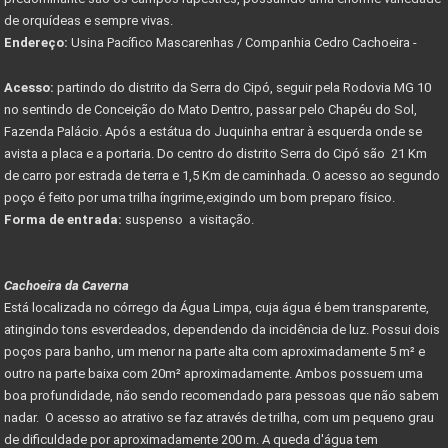
de orquídeas e sempre vivas.
Endereço:
Usina Pacífico Mascarenhas / Companhia Cedro Cachoeira -
Acesso:
partindo do distrito da Serra do Cipó, seguir pela Rodovia MG 10
no sentindo de Conceição do Mato Dentro, passar pelo Chapéu do Sol,
Fazenda Palácio. Após a estátua do Juquinha entrar à esquerda onde se
avista a placa e a portaria. Do centro do distrito Serra do Cipó são 21 Km
de carro por estrada de terra e 1,5 Km de caminhada. O acesso ao segundo
poço é feito por uma trilha íngrime,exigindo um bom preparo físico.
Forma de entrada:
suspenso a visitação.
Cachoeira da Caverna
Está localizada no córrego da Água Limpa, cuja água é bem transparente,
atingindo tons esverdeados, dependendo da incidência de luz. Possui dois
poços para banho, um menor na parte alta com aproximadamente 5 m² e
outro na parte baixa com 20m² aproximadamente. Ambos possuem uma
boa profundidade, não sendo recomendado para pessoas que não sabem
nadar. O acesso ao atrativo se faz através de trilha, com um pequeno grau
de dificuldade por aproximadamente 200 m. A queda d'água tem