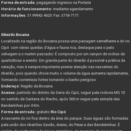
Forma de entrada:
pagagando ingresso na Portaria
Horário de funcionamento:
mediante agendamento
Informações:
31 99942-4620 Fax: 3718-7171
Ribeirão Bocaina
Localizado na região do Bocaina possui uma paisagem semelhante a do rio
Cipó com várias quedas d'água e fauna rica, destaque para o pato
selvagem e o martim pescador. É composto por um canyon de rochas de
quartizíticas e arenito. Em grande parte do ribeirão é possível a prática da
natação, mas é sempre importante prestar atenção nas nascentes do
ribeirão, pois quando chove muito o volume da água aumenta rapidamente,
formando correnteza fortes tornando o banho perigoso.
Endereço:
Região da Bocaina
Acesso:
partindo do distrito da Serra do Cipó, seguir pela rodovia MG 10
no sentido de Santana do Riacho, após 500 m seguir pela estrada das
Bandeirinhas por 4 Km.
Forma de entrada:
gratuito
Rio Cipó
A nascente do rio fica dentro da área do parque. Suas águas são formadas
pela união dos ribeirões Gavião, Areias, do Peixe e das Bandeirinhas. É