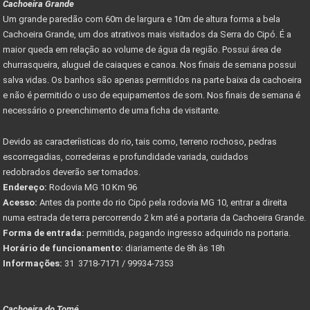
Cachoeira Grande
Um grande paredão com 60m de largura e 10m de altura forma a bela
Cachoeira Grande, um dos atrativos mais visitados da Serra do Cipó. É a
maior queda em relação ao volume de água da região. Possui área de
churrasqueira, aluguel de caiaques e canoa. Nos finais de semana possui
salva vidas. Os banhos são apenas permitidos na parte baixa da cachoeira
e não é permitido o uso de equipamentos de som. Nos finais de semana é
necessário o preenchimento de uma ficha de visitante.
Devido as caracteríisticas do rio, tais como, terreno rochoso, pedras
escorregadias, corredeiras e profundidade variada, cuidados
redobrados deverão ser tomados.
Endereço:
Rodovia MG 10 Km 96
Acesso:
Antes da ponte do rio Cipó pela rodovia MG 10, entrar a direita
numa estrada de terra percorrendo 2 km até a portaria da Cachoeira Grande.
Forma de entrada:
permitida, pagando ingresso adquirido na portaria.
Horário de funcionamento:
diariamente de 8h às 18h
Informações:
31 3718-7171 / 99934-7353
Cachoeira do Tomé