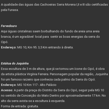
A qualidade das águas das Cachoeiras Serra Morena I,II e III são certificadas
pela Funasa.
Fervedouro
Aqui águas cristalinas saem borbulhando do fundo de areia uma areia
branca, é um agradável local para sentir as boas energias da serra do
Cipó.
Endereço:
MG 10, Km 95. 3,5 Km entrando à direita.
Estátua do Juquinha
Essa escultura de 3 m de altura, que já se tornou um ícone do Cipó, é obra
da artista plástica Virgínia Ferreira. Personagem popular da região, Juquinha
foi um famoso raizeiro que conhecia cada palmo da Serra do Cipó.
Endereço:
MG 10 Km 117 - Alto Palácio
Acesso:
A partir da praça do Distrito da Serra do Cipó, seguir pela MG 10
no sentido de Conceição do Mato Dentro por aproximadamente 17 km. No
alto da serra avista-se a escultura à esquerda.
Forma de entrada: gratuita.