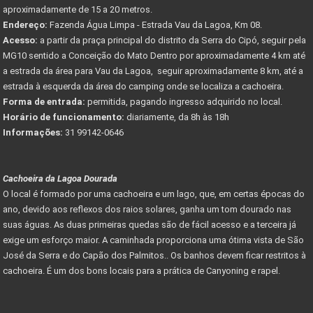
aproximadamente de 15 a 20 metros.
Endereço:
Fazenda Água Limpa - Estrada Vau da Lagoa, Km 08.
Acesso:
a partir da praça principal do distrito da Serra do Cipó, seguir pela
MG10 sentido a Conceição do Mato Dentro por aproximadamente 4 km até
a estrada da área para Vau da Lagoa, seguir aproximadamente 8 km, até a
estrada à esquerda da área do camping onde se localiza a cachoeira.
Forma de entrada:
permitida, pagando ingresso adquirido no local.
Horário de funcionamento:
diariamente, da 8h às 18h
Informações:
31 99142-0646
Cachoeira da Lagoa Dourada
O local é formado por uma cachoeira e um lago, que, em certas épocas do
ano, devido aos reflexos dos raios solares, ganha um tom dourado nas
suas águas. As duas primeiras quedas são de fácil acesso e a terceira já
exige um esforço maior. A caminhada proporciona uma ótima vista de São
José da Serra e do Capão dos Palmitos.. Os banhos devem ficar restritos à
cachoeira. É um dos bons locais para a prática de Canyoning e rapel.