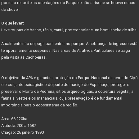
por isso respeite as orientações do Parque e não arrisque se houver riscos
Começa em junho festival de outono serra do cipó
de chover.
PARNACIPO É A UNIDADE MAIS PESQUISADA DOS PARQUES
O que levar:
NOVO ACESSO À SERRA DO CIPÓ
Leve roupas de banho, tênis, cantil, protetor solar e um bom lanche de trilha
PROJETO PARQUES DA COPA
Atualmente não se paga para entrar no parque. A cobrança de ingresso está
CIRCUITO DE CICLOTURISMO NA SERRA DO CIPÓ
temporariamente suspensa. Nas áreas de Atrativos Particulares se paga
pela visita às Cachoeiras.
Vetor Norte de BH é a bola da vez do mercado
Governador anuncia novos investimentos VETOR NORTE
O objetivo da APA é garantir a proteção do Parque Nacional da serra do Cipó
Listas de documentos para Compra de Imóveis...
e o conjunto paisagístico de parte do maciço do Espinhaço, proteger e
preservar o Morro da Pedreira, sítios arqueológicas, a cobertura vegetal, a
fauna silvestre e os mananciais, cuja preservação é de fundamental
importância para o ecossistema da região.
Área: 66.220ha
Altitude: 700 a 1687
Criação: 26 janeiro 1990