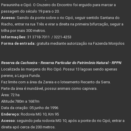
Parauninha e Cipó. O Cruzeiro do Encontro foi erguido para marcar a
passagem do século 19 para o 20.
Acesso:
Saindo da ponte sobre o rio Cipó, seguir sentido Santana do
Riacho, entrar na rua Três e virar a direita na primeira bifurcação, seguir a
trilha por mais 300 metros.
Informações:
31 3718-7011 / 3221-4253
Forma de entrada:
gratuíta mediante autorização na Fazenda Monjolos
Reserva da Cachoeira - Reserva Particular do Patrimônio Natural - RPPN
Localizada às margens do Rio Cipó. Possui 13 lagoas sendo apenas
perene, a Lagoa Funda.
Faz limite com a área da Zareia e o loteamento Recanto da Serra.
Parte da área é inundável, possui animais como capivara.
Área: 72 ha
Altitude:780m a 1687m
Data da criação: 05 junho de 1996
Endereço:
Rodovia MG 10, Km 95
Acesso:
seguindo pela rodovia MG 10, após a ponte do rio Cipó, entrar a
direita apó cerca de 200 metros.