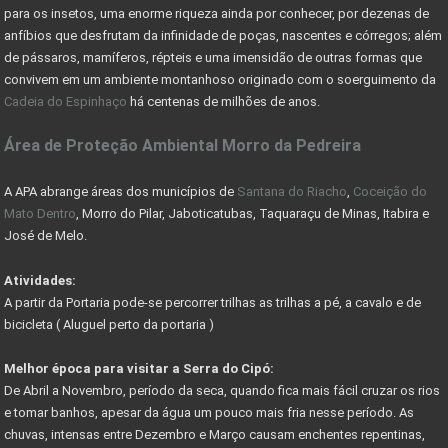
para os insetos, uma enorme riqueza ainda por conhecer, por dezenas de
CADASTRO AMBIENTAL RURAL (CAR) -
anfíbios que desfrutam da infinidade de poças, nascentes e córregos; além
de pássaros, mamíferos, répteis e uma imensidão de outras formas que
COMO ESCOLHER UM LOTE OU TERRENO PARA COMPRAR
convivem em um ambiente montanhoso originado com o soerguimento da
Cadeia do Espinhaço
há centenas de milhões de anos.
Nevis Sociedade de Responsabilidade Limitada (LLC)
Área de Proteção Ambiental Morro da Pedreira
AS VANTAGENS DE UMA HOLDING FAMILIAR - CONHEÇA
PARQUE DA SERRA DO CIPÓ GANHA PACOTE DE OBRAS
A APA abrange áreas dos municípios de
Santana do Riacho
,
Coceição do
Mato Dentro
, Morro do Pilar, Jaboticatubas, Taquaraçu de Minas, Itabira e
DER AUTORIZA CONSTRUÇÃO DE PONTE RIO DAS VELHAS
José de Melo.
COMO RESOLVER PROBLEMAS C/ DOCUMENTAÇÃO DE IMÓVEIS
Atividades:
A partir da Portaria pode-se percorrer trilhas as trilhas a pé, a cavalo e de
COMO FUNCIONA COMISSÃO DO CORRETOR DE IMÓVEIS
bicicleta ( Aluguel perto da portaria )
FÉRIAS DE JULHO - PASSEIO DE MARIA FUMAÇA
Melhor época para visitar a Serra do Cipó:
GUIA DE TRILHAS SERRA DO CIPÓ
De Abril a Novembro, período da seca, quando fica mais fácil cruzar os rios
e tomar banhos, apesar da água um pouco mais fria nesse período. As
CIPÓ CLASSIC FESTIVAL - COPA DAS CONFEDERAÇÕES
chuvas, intensas entre Dezembro e Março causam enchentes repentinas,