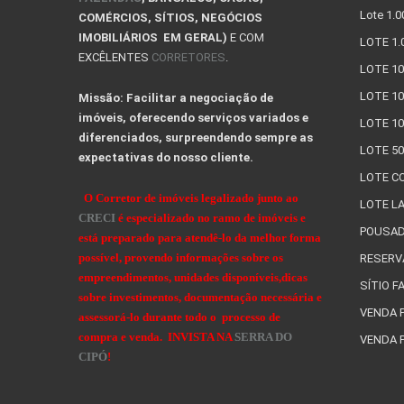
Lote 1.
COMÉRCIOS, SÍTIOS, NEGÓCIOS
IMOBILIÁRIOS EM GERAL)
E COM
LOTE 1.
EXCÊLENTES
CORRETORES
.
LOTE 1
LOTE 10
Missão: Facilitar a negociação de
imóveis, oferecendo serviços variados e
LOTE 10
diferenciados, surpreendendo sempre as
LOTE 5
expectativas do nosso cliente.
LOTE C
O Corretor de imóveis legalizado junto ao
LOTE L
CRECI
é especializado no ramo de imóveis e
POUSA
está preparado para atendê-lo da melhor forma
possível, provendo informações sobre os
RESERV
empreendimentos, unidades disponíveis,dicas
SÍTIO 
sobre investimentos, documentação necessária e
VENDA 
assessorá-lo durante todo o processo de
compra e venda. INVISTA NA
SERRA DO
VENDA 
CIPÓ
!