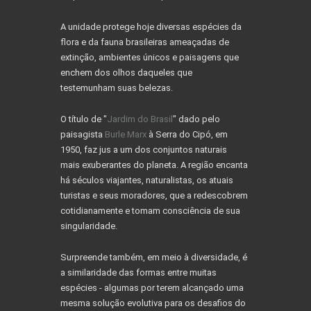
A unidade protege hoje diversas espécies da
flora e da fauna brasileiras ameaçadas de
extinção, ambientes únicos e paisagens que
enchem dos olhos daqueles que
testemunham suas belezas.
O título de "
Jardim do Brasil
" dado pelo
paisagista
Burle Marx
à Serra do Cipó, em
1950, faz jus a um dos conjuntos naturais
mais exuberantes do planeta. A região encanta
há séculos viajantes, naturalistas, os atuais
turistas e seus moradores, que a redescobrem
cotidianamente e tomam consciência de sua
singularidade.
Surpreende também, em meio à diversidade, é
a similaridade das formas entre muitas
espécies - algumas por terem alcançado uma
mesma solução evolutiva para os desafios do