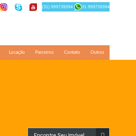
(31) 999739394
31 999739394
Locação
Parceiros
Contato
Outros
Encontre Seu Imóvel