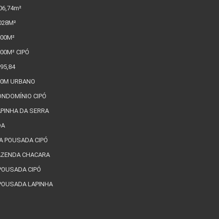
006,74m²
8 FATORES QUE LEVAM UMA
028M²
PESSOA A COMPRAR UM IMÓV
000M²
JA PENSOU EM TER UM
00M² CIPÓ
POUSADA NA SERRA DO CIPÓ?
COMO
95,84
AVALIAÇÃO DE IMÓVEIS NA
00M URBANO
SERRA DO CIPÓ
ONDOMÍNIO CIPÓ
Descubra a magia do inverno n
APINHA DA SERRA
Serra do Cipó !
DA
COMO COMPRAR UM IMÓVEL D
A POUSADA CIPÓ
LEILÃO NA SERRA DO CIPÓ
FAZENDA CHACARA
CASAS PARA ALUGAR SERRA 
POUSADA CIPÓ
CIPÓ E LAPINHA
POUSADA LAPINHA
PLANTAS DE KITNET
COMPRA DO LOTE: O QUE VOC