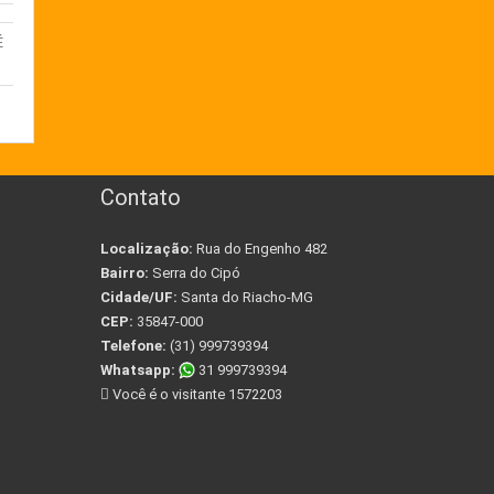
É
E
Contato
Localização:
Rua do Engenho 482
A
Bairro:
Serra do Cipó
Cidade/UF:
Santa do Riacho-MG
CEP:
35847-000
S
Telefone:
(31) 999739394
Whatsapp:
31 999739394
Você é o visitante 1572203