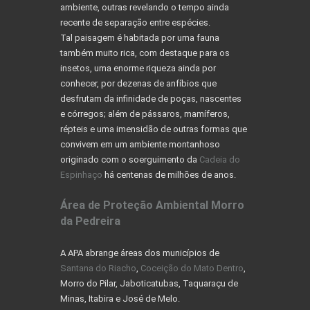
ambiente, outras revelando o tempo ainda
recente de separação entre espécies.
Tal paisagem é habitada por uma fauna
também muito rica, com destaque para os
insetos, uma enorme riqueza ainda por
conhecer, por dezenas de anfíbios que
desfrutam da infinidade de poças, nascentes
e córregos; além de pássaros, mamíferos,
répteis e uma imensidão de outras formas que
convivem em um ambiente montanhoso
originado com o soerguimento da
Cadeia do
Espinhaço
há centenas de milhões de anos.
Área de Proteção Ambiental Morro
da Pedreira
A APA abrange áreas dos municípios de
Santana do Riacho
,
Coceição do Mato Dentro
,
Morro do Pilar, Jaboticatubas, Taquaraçu de
Minas, Itabira e José de Melo.