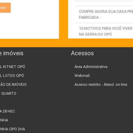
COMPRE AGORA SUA CASA PR
FABRICADA .
10 MOTIVOS PARA VOCÊ VIVER
NA SERRA DO CIPÓ
QUAIS SAO OS ESPORTES DE
AVENTURA PRATICADOS NA S
e imóveis
Acessos
MELHOR LOCAL PARA
L KITNET CIPÓ
Área Administrativa
CONSTRUIR UMA POUSADA N
SERRA D
L LOTES CIPÓ
Webmail
ÃO DE IMÓVEIS
Acesso restrito - Atend. on-line
EXPLORE AS MELHORES
OPORTUNIDADES IMOBILIÁRIA
1 QUARTO
NA
COMO GANHAR DINHEIRO COM
A 28 HEC
IMÓVEIS NA SERRA DO CIPÓ
INHA
TIPOS DE CASAS PRÉ
NHA CIPO 2HA
FABRICADAS