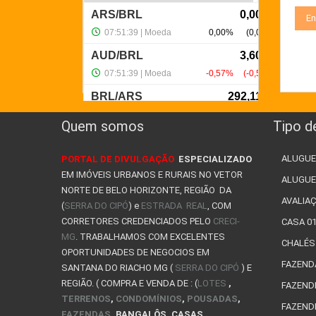
Quem somos
Tipo d
ALUGUE
PORTAL DE DIVULGAÇÃO
ESPECIALIZADO
EM IMÓVEIS URBANOS E RURAIS NO VETOR
ALUGUE
NORTE DE BELO HORIZONTE, REGIÃO DA
AVALIAÇ
(
SERRA DO CIPÓ
) e
ESTRADA REAL
, COM
CORRETORES CREDENCIADOS PELO
CRECI-
CASA 0
MG
. TRABALHAMOS COM EXCELENTES
CHALÉS
OPORTUNIDADES DE NEGOCIOS EM
FAZEND
SANTANA DO RIACHO MG (
SERRA DO CIPÓ
) E
REGIÃO. ( COMPRA E VENDA DE : (
LOTES
,
FAZEND
TERRENOS
,
CONDOMÍNIOS
,
POUSADAS
,
FAZENDI
FAZENDAS
, BANGALÔS, CASAS,