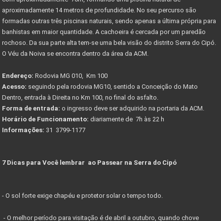
aproximadamente 14 metros de profundidade. No seu percurso são
formadas outras três piscinas naturais, sendo apenas a última própria para
banhistas em maior quantidade. A cachoeira é cercada por um paredão
rochoso. Da sua parte alta tem-se uma bela visão do distrito Serra do Cipó.
O Véu da Noiva se encontra dentro da área da ACM.
Endereço:
Rodovia MG 010, Km 100
Acesso:
seguindo pela rodovia MG10, sentido a Conceição do Mato
Dentro, entrada à Direita no Km 100, no final do asfalto.
Forma de entrada:
o ingresso deve ser adquirido na portaria da ACM.
Horário de Funcionamento:
diariamente de 7h às 22 h
Informações:
31 3799-1177
7 Dicas para Você lembrar ao Passear na Serra do Cipó
- O sol forte exige chapéu e protetor solar o tempo todo.
- O melhor período para visitação é de abril a outubro, quando chove