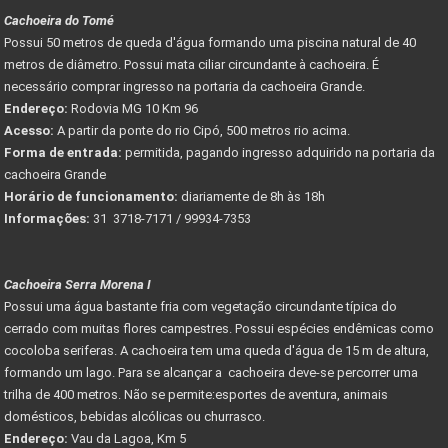
Cachoeira do Tomé
Possui 50 metros de queda d'água formando uma piscina natural de 40
metros de diâmetro. Possui mata ciliar circundante à cachoeira. É
necessário comprar ingresso na portaria da cachoeira Grande.
Endereço:
Rodovia MG 10 Km 96
Acesso:
A partir da ponte do rio Cipó, 500 metros rio acima.
Forma de entrada:
permitida, pagando ingresso adquirido na portaria da
cachoeira Grande
Horário de funcionamento:
diariamente de 8h às 18h
Informações:
31 3718-7171 / 99934-7353
Cachoeira Serra Morena I
Possui uma água bastante fria com vegetação circundante típica do
cerrado com muitas flores campestres. Possui espécies endêmicas como
cocoloba seriferas. A cachoeira tem uma queda d'água de 15 m de altura,
formando um lago. Para se alcançar a cachoeira deve-se percorrer uma
trilha de 400 metros. Não se permite:esportes de aventura, animais
domésticos, bebidas alcólicas ou churrasco.
Endereço:
Vau da Lagoa, Km 5