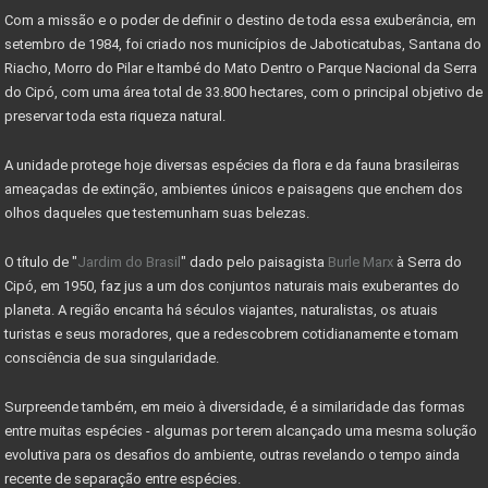
Com a missão e o poder de definir o destino de toda essa exuberância, em
COMO DECLARAR IMÓVEIS NO IMPOSTO DE RENDA
setembro de 1984, foi criado nos municípios de Jaboticatubas, Santana do
MINISTÉRIO DO TURISMO INVESTE 955 MIL NO PARNACIPÓ
Riacho, Morro do Pilar e Itambé do Mato Dentro o Parque Nacional da Serra
do Cipó, com uma área total de 33.800 hectares, com o principal objetivo de
OBRAS DE MELHORIAS DO PARQUE NACIONAL DO CIPÓ
preservar toda esta riqueza natural.
PARNA CIPÓ INAUGURA NOVO ESPAÇO PARA VISITANTES
A unidade protege hoje diversas espécies da flora e da fauna brasileiras
IMÓVEL COM EXCLUSIVIDADE - VENDA RÁPIDO
ameaçadas de extinção, ambientes únicos e paisagens que enchem dos
olhos daqueles que testemunham suas belezas.
IMÓVEI
O título de "
Jardim do Brasil
" dado pelo paisagista
Burle Marx
à Serra do
CASAS PRÉ-FABRICADAS MAIS BARATAS E RÁPIDAS
Cipó, em 1950, faz jus a um dos conjuntos naturais mais exuberantes do
Valor máximo imóvel pago FGTS sobe para R$ 750000
planeta. A região encanta há séculos viajantes, naturalistas, os atuais
turistas e seus moradores, que a redescobrem cotidianamente e tomam
AS 10 LEIS DO INVESTIMENTO EM IMÓVEIS
consciência de sua singularidade.
VALE A PENA INVESTIR EM LOTES?
Surpreende também, em meio à diversidade, é a similaridade das formas
MERCADO DE RESERVA LEGAL ABRE OPORTUNIDADES
entre muitas espécies - algumas por terem alcançado uma mesma solução
evolutiva para os desafios do ambiente, outras revelando o tempo ainda
O QUE É RESERVA LEGAL
recente de separação entre espécies.