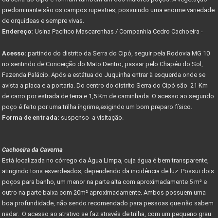
predominante são os campos rupestres, possuindo uma enorme variedade
de orquídeas e sempre vivas.
Endereço:
Usina Pacífico Mascarenhas / Companhia Cedro Cachoeira -
Acesso:
partindo do distrito da Serra do Cipó, seguir pela Rodovia MG 10
no sentindo de Conceição do Mato Dentro, passar pelo Chapéu do Sol,
Fazenda Palácio. Após a estátua do Juquinha entrar à esquerda onde se
avista a placa e a portaria. Do centro do distrito Serra do Cipó são 21 Km
de carro por estrada de terra e 1,5 Km de caminhada. O acesso ao segundo
poço é feito por uma trilha íngrime,exigindo um bom preparo físico.
Forma de entrada:
suspenso a visitação.
Cachoeira da Caverna
Está localizada no córrego da Água Limpa, cuja água é bem transparente,
atingindo tons esverdeados, dependendo da incidência de luz. Possui dois
poços para banho, um menor na parte alta com aproximadamente 5 m² e
outro na parte baixa com 20m² aproximadamente. Ambos possuem uma
boa profundidade, não sendo recomendado para pessoas que não sabem
nadar. O acesso ao atrativo se faz através de trilha, com um pequeno grau