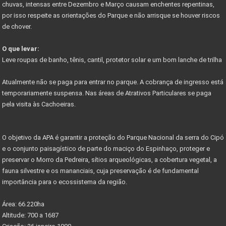
chuvas, intensas entre Dezembro e Março causam enchentes repentinas,
por isso respeite as orientações do Parque e não arrisque se houver riscos
Começa em junho festival de outono serra do cipó
de chover.
PARNACIPO É A UNIDADE MAIS PESQUISADA DOS PARQUES
O que levar:
NOVO ACESSO À SERRA DO CIPÓ
Leve roupas de banho, tênis, cantil, protetor solar e um bom lanche de trilha
PROJETO PARQUES DA COPA
Atualmente não se paga para entrar no parque. A cobrança de ingresso está
CIRCUITO DE CICLOTURISMO NA SERRA DO CIPÓ
temporariamente suspensa. Nas áreas de Atrativos Particulares se paga
pela visita às Cachoeiras.
Vetor Norte de BH é a bola da vez do mercado
Governador anuncia novos investimentos VETOR NORTE
O objetivo da APA é garantir a proteção do Parque Nacional da serra do Cipó
Listas de documentos para Compra de Imóveis...
e o conjunto paisagístico de parte do maciço do Espinhaço, proteger e
preservar o Morro da Pedreira, sítios arqueológicas, a cobertura vegetal, a
fauna silvestre e os mananciais, cuja preservação é de fundamental
importância para o ecossistema da região.
Área: 66.220ha
Altitude: 700 a 1687