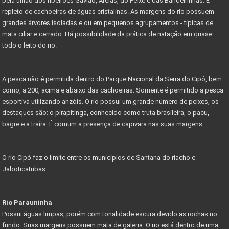
pela união dos ribeirões Gavião, Areias, do Peixe e das Bandeirinhas. É
repleto de cachoeiras de águas cristalinas. As margens do rio possuem
grandes árvores isoladas e ou em pequenos agrupamentos - típicas de
mata ciliar e cerrado. Há possibilidade da prática de natação em quase
todo o leito do rio.
A pesca não é permitida dentro do Parque Nacional da Serra do Cipó, bem
como, a 200, acima e abaixo das cachoeiras. Somente é permitido a pesca
esportiva utilizando anzóis. O rio possui um grande número de peixes, os
destaques são: o pirapitinga, conhecido como truta brasileira, o pacu,
bagre e a traíra. É comum a presença de capivara nas suas margens.
O rio Cipó faz o limite entre os municípios de Santana do riacho e
Jaboticatubas.
Rio Parauninha
Possui águas limpas, porém com tonalidade escura devido as rochas no
fundo. Suas margens possuem mata de galeria. O rio está dentro de uma