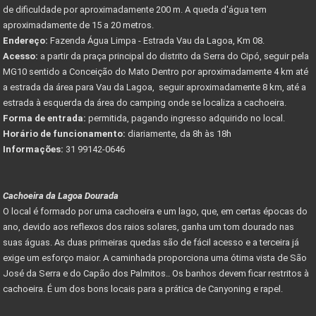
de dificuldade por aproximadamente 200 m. A queda d'água tem
aproximadamente de 15 a 20 metros.
Endereço:
Fazenda Água Limpa - Estrada Vau da Lagoa, Km 08.
Acesso:
a partir da praça principal do distrito da Serra do Cipó, seguir pela
MG10 sentido a Conceição do Mato Dentro por aproximadamente 4 km até
a estrada da área para Vau da Lagoa, seguir aproximadamente 8 km, até a
estrada à esquerda da área do camping onde se localiza a cachoeira.
Forma de entrada:
permitida, pagando ingresso adquirido no local.
Horário de funcionamento:
diariamente, da 8h às 18h
Informações:
31 99142-0646
Cachoeira da Lagoa Dourada
O local é formado por uma cachoeira e um lago, que, em certas épocas do
ano, devido aos reflexos dos raios solares, ganha um tom dourado nas
suas águas. As duas primeiras quedas são de fácil acesso e a terceira já
exige um esforço maior. A caminhada proporciona uma ótima vista de São
José da Serra e do Capão dos Palmitos.. Os banhos devem ficar restritos à
cachoeira. É um dos bons locais para a prática de Canyoning e rapel.