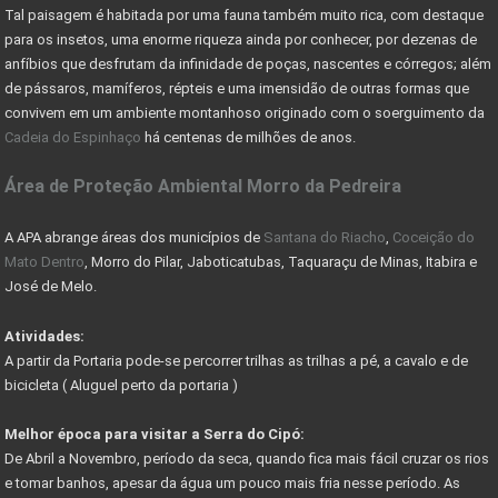
Tal paisagem é habitada por uma fauna também muito rica, com destaque
O QUE SÃO ÁREAS DE PRESERVAÇÃO PERMANENTE
para os insetos, uma enorme riqueza ainda por conhecer, por dezenas de
CADASTRO AMBIENTAL RURAL (CAR) -
anfíbios que desfrutam da infinidade de poças, nascentes e córregos; além
de pássaros, mamíferos, répteis e uma imensidão de outras formas que
COMO ESCOLHER UM LOTE OU TERRENO PARA COMPRAR
convivem em um ambiente montanhoso originado com o soerguimento da
Cadeia do Espinhaço
há centenas de milhões de anos.
Nevis Sociedade de Responsabilidade Limitada (LLC)
Área de Proteção Ambiental Morro da Pedreira
AS VANTAGENS DE UMA HOLDING FAMILIAR - CONHEÇA
PARQUE DA SERRA DO CIPÓ GANHA PACOTE DE OBRAS
A APA abrange áreas dos municípios de
Santana do Riacho
,
Coceição do
Mato Dentro
, Morro do Pilar, Jaboticatubas, Taquaraçu de Minas, Itabira e
DER AUTORIZA CONSTRUÇÃO DE PONTE RIO DAS VELHAS
José de Melo.
COMO RESOLVER PROBLEMAS C/ DOCUMENTAÇÃO DE IMÓVEIS
Atividades:
A partir da Portaria pode-se percorrer trilhas as trilhas a pé, a cavalo e de
COMO FUNCIONA COMISSÃO DO CORRETOR DE IMÓVEIS
bicicleta ( Aluguel perto da portaria )
FÉRIAS DE JULHO - PASSEIO DE MARIA FUMAÇA
Melhor época para visitar a Serra do Cipó:
GUIA DE TRILHAS SERRA DO CIPÓ
De Abril a Novembro, período da seca, quando fica mais fácil cruzar os rios
e tomar banhos, apesar da água um pouco mais fria nesse período. As
CIPÓ CLASSIC FESTIVAL - COPA DAS CONFEDERAÇÕES