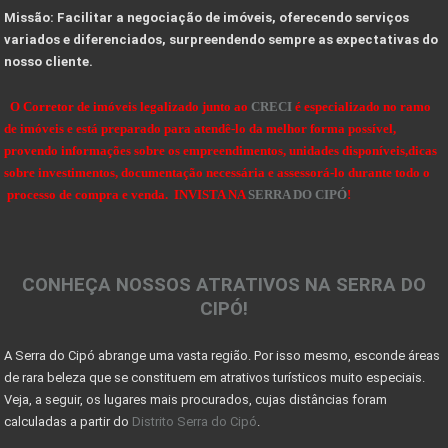
Missão: Facilitar a negociação de imóveis, oferecendo serviços
10 Dicas de como projetar e construir sua casa de
variados e diferenciados, surpreendendo sempre as expectativas do
nosso cliente.
VALE A PENA INVESTIR EM UM LOTE OU TERRENO?
Dicas de Como Fazer o Circuito Cicloturista da Se
O Corretor de imóveis legalizado junto ao
CRECI
é especializado no ramo
de imóveis e está preparado para atendê-lo da melhor forma possível,
SENSACIONAIS DICAS NA HORA DE COMPRAR UMA FAZENDA
provendo informações sobre os empreendimentos, unidades disponíveis,dicas
sobre investimentos, documentação necessária e assessorá-lo durante todo o
DICAS PARA OBSERVAÇÃO DE AVES NA SERRA DO CIPÓ
processo de compra e venda. INVISTA NA
SERRA DO CIPÓ
!
OBSERVAÇÃO DE AVES NA SERRA DO CIPÓ - MG
A Serra do Cipó: Muito além das cachoeiras
CONHEÇA NOSSOS ATRATIVOS NA SERRA DO
Projeto das 10 travessias fecha ciclo comemorativo
CIPÓ!
Georreferenciamento e certificação de imóveis acim
A Serra do Cipó abrange uma vasta região. Por isso mesmo, esconde áreas
7 coisas que você precisa saber antes de morar no
de rara beleza que se constituem em atrativos turísticos muito especiais.
Sinais de recuperação: mercado imobiliário tem per
Veja, a seguir, os lugares mais procurados, cujas distâncias foram
calculadas a partir do
Distrito Serra do Cipó
.
Mercado imobiliário volta a crescer após encolher