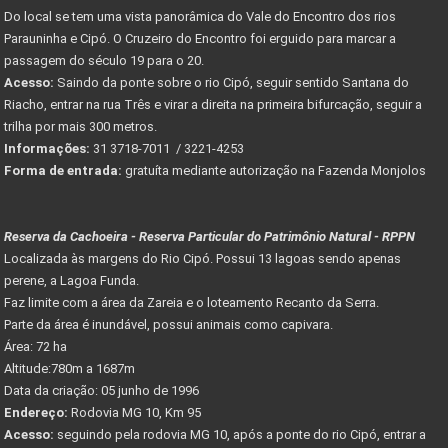
Do local se tem uma vista panorâmica do Vale do Encontro dos rios
Parauninha e Cipó. O Cruzeiro do Encontro foi erguido para marcar a
passagem do século 19 para o 20.
Acesso:
Saindo da ponte sobre o rio Cipó, seguir sentido Santana do
Riacho, entrar na rua Três e virar a direita na primeira bifurcação, seguir a
trilha por mais 300 metros.
Informações:
31 3718-7011 / 3221-4253
Forma de entrada:
gratuíta mediante autorização na Fazenda Monjolos
Reserva da Cachoeira - Reserva Particular do Patrimônio Natural - RPPN
Localizada às margens do Rio Cipó. Possui 13 lagoas sendo apenas
perene, a Lagoa Funda.
Faz limite com a área da Zareia e o loteamento Recanto da Serra.
Parte da área é inundável, possui animais como capivara.
Área: 72 ha
Altitude:780m a 1687m
Data da criação: 05 junho de 1996
Endereço:
Rodovia MG 10, Km 95
Acesso:
seguindo pela rodovia MG 10, após a ponte do rio Cipó, entrar a