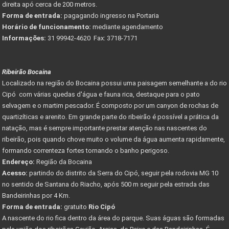
direita apó cerca de 200 metros.
Forma de entrada:
pagagando ingresso na Portaria
Horário de funcionamento:
mediante agendamento
Informações:
31 99942-4620 Fax: 3718-7171
Ribeirão Bocaina
Localizado na região do Bocaina possui uma paisagem semelhante a do rio
Cipó com várias quedas d'água e fauna rica, destaque para o pato
selvagem e o martim pescador. É composto por um canyon de rochas de
quartizíticas e arenito. Em grande parte do ribeirão é possível a prática da
natação, mas é sempre importante prestar atenção nas nascentes do
ribeirão, pois quando chove muito o volume da água aumenta rapidamente,
formando correnteza fortes tornando o banho perigoso.
Endereço:
Região da Bocaina
Acesso:
partindo do distrito da Serra do Cipó, seguir pela rodovia MG 10
no sentido de Santana do Riacho, após 500 m seguir pela estrada das
Bandeirinhas por 4 Km.
Forma de entrada:
gratuito
Rio Cipó
A nascente do rio fica dentro da área do parque. Suas águas são formadas