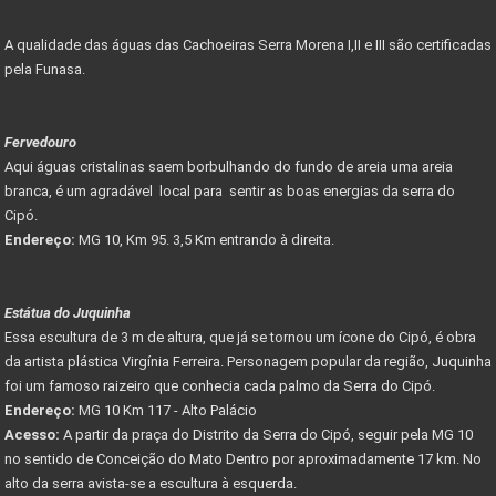
A qualidade das águas das Cachoeiras Serra Morena I,II e III são certificadas
pela Funasa.
Fervedouro
Aqui águas cristalinas saem borbulhando do fundo de areia uma areia
branca, é um agradável local para sentir as boas energias da serra do
Cipó.
Endereço:
MG 10, Km 95. 3,5 Km entrando à direita.
Estátua do Juquinha
Essa escultura de 3 m de altura, que já se tornou um ícone do Cipó, é obra
da artista plástica Virgínia Ferreira. Personagem popular da região, Juquinha
foi um famoso raizeiro que conhecia cada palmo da Serra do Cipó.
Endereço:
MG 10 Km 117 - Alto Palácio
Acesso:
A partir da praça do Distrito da Serra do Cipó, seguir pela MG 10
no sentido de Conceição do Mato Dentro por aproximadamente 17 km. No
alto da serra avista-se a escultura à esquerda.