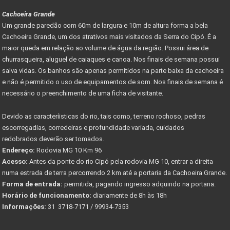
Cachoeira Grande
Um grande paredão com 60m de largura e 10m de altura forma a bela
Cachoeira Grande, um dos atrativos mais visitados da Serra do Cipó. É a
maior queda em relação ao volume de água da região. Possui área de
churrasqueira, aluguel de caiaques e canoa. Nos finais de semana possui
salva vidas. Os banhos são apenas permitidos na parte baixa da cachoeira
e não é permitido o uso de equipamentos de som. Nos finais de semana é
necessário o preenchimento de uma ficha de visitante.
Devido as caracteríisticas do rio, tais como, terreno rochoso, pedras
escorregadias, corredeiras e profundidade variada, cuidados
redobrados deverão ser tomados.
Endereço:
Rodovia MG 10 Km 96
Acesso:
Antes da ponte do rio Cipó pela rodovia MG 10, entrar a direita
numa estrada de terra percorrendo 2 km até a portaria da Cachoeira Grande.
Forma de entrada:
permitida, pagando ingresso adquirido na portaria.
Horário de funcionamento:
diariamente de 8h às 18h
Informações:
31 3718-7171 / 99934-7353