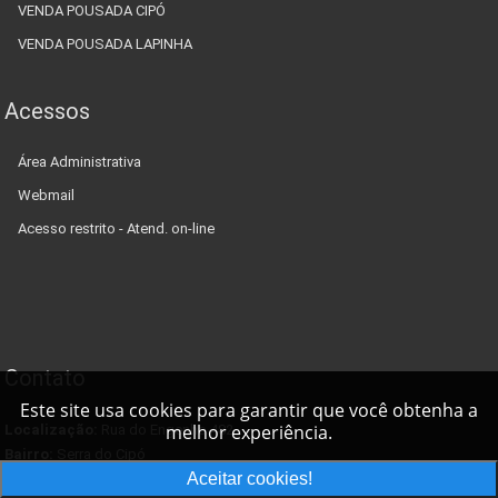
VENDA POUSADA CIPÓ
VENDA POUSADA LAPINHA
Acessos
Área Administrativa
Webmail
Acesso restrito - Atend. on-line
Contato
Este site usa cookies para garantir que você obtenha a
melhor experiência.
Localização:
Rua do Engenho 482
Bairro:
Serra do Cipó
Aceitar cookies!
Cidade/UF:
Santa do Riacho-MG