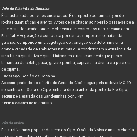
Vale do Ribeirão da Bocaina
É caracterizado por vales encaixados. É composto por um canyon de
rochas quartizíticas e arenito. Antes de se chagar ao ribeirão passa-se pela
cachoeira do Gavião, onde se observa o encontro dos rios Bocaina com
Palmital. A vegetação é composta por campos rupestres e matas de
galerias, compondo uma vegetação de transição que determina uma
grande variedade de ambientes naturais que condicionam a existência de
uma fauna qualitativa e quantitiativamente rica, com destaque para o
tamanduá de colete, paca, gavião-pomba, capivara, rã diurna e a perereca
de pijama.
Endereço:
Região da Bocaina
Acesso:
partindo do distrito da Serra do Cipó, seguir pela rodovia MG 10
no sentido da Serra do Cipó, entrar a direita antes da ponte do Rio Cipó,
seguir pela estrada das Bandeirinhas por 3 Km.
Forma de entrada:
gratuito.
Véu da Noiva
É o atrativo mais popular da serra do Cipó. O Véu da Noiva é uma cachoeira
com aproximadamente 70m, formando uma piscina natural de