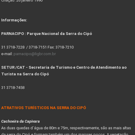
Criação: 26 janeiro 1990
Informações:
PARNACIPO : Parque Nacional da Serra do Cipó
31 3718-7228 / 3718-7151 Fax: 3718-7210
e-mail:
parnacipo@ligbr.com.br
SETUR /CAT - Secretaria de Turismo e Centro de Atendimento ao
Turista na Serra do Cipó
31 3718-7458
ATRATIVOS TURÍSTICOS NA SERRA DO CIPÓ
Cachoeira da Capivara
As duas quedas d´água de 80m e 75m, respectivamente, são as mais altas
da serra do Cipó e formam também um dos maiores poços. A vegetação