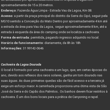
aproximadamente de 15 a 20 metros.
Endereço:
Fazenda Água Limpa - Estrada Vau da Lagoa, Km 08.
Acesso:
a partir da praça principal do distrito da Serra do Cipó, seguir pela
MG10 sentido a Conceição do Mato Dentro por aproximadamente 4 km até
a estrada da área para Vau da Lagoa, seguir aproximadamente 8 km, até a
estrada à esquerda da área do camping onde se localiza a cachoeira.
Forma de entrada:
permitida, pagando ingresso adquirido no local.
Horário de funcionamento:
diariamente, da 8h às 18h
Informações:
31 99142-0646
Cachoeira da Lagoa Dourada
O local é formado por uma cachoeira e um lago, que, em certas épocas do
ano, devido aos reflexos dos raios solares, ganha um tom dourado nas
suas águas. As duas primeiras quedas são de fácil acesso e a terceira já
exige um esforço maior. A caminhada proporciona uma ótima vista de São
José da Serra e do Capão dos Palmitos.. Os banhos devem ficar restritos à
cachoeira. É um dos bons locais para a prática de Canyoning e rapel.