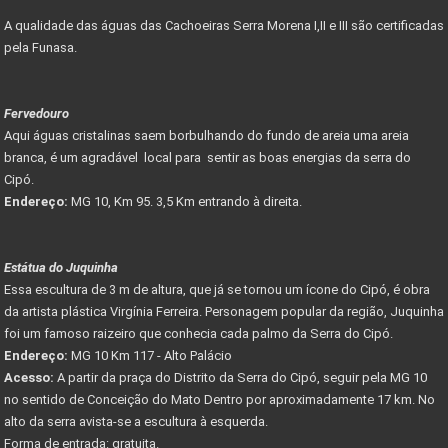
A qualidade das águas das Cachoeiras Serra Morena I,II e III são certificadas
pela Funasa.
Fervedouro
Aqui águas cristalinas saem borbulhando do fundo de areia uma areia
branca, é um agradável local para sentir as boas energias da serra do
Cipó.
Endereço:
MG 10, Km 95. 3,5 Km entrando à direita.
Estátua do Juquinha
Essa escultura de 3 m de altura, que já se tornou um ícone do Cipó, é obra
da artista plástica Virgínia Ferreira. Personagem popular da região, Juquinha
foi um famoso raizeiro que conhecia cada palmo da Serra do Cipó.
Endereço:
MG 10 Km 117 - Alto Palácio
Acesso:
A partir da praça do Distrito da Serra do Cipó, seguir pela MG 10
no sentido de Conceição do Mato Dentro por aproximadamente 17 km. No
alto da serra avista-se a escultura à esquerda.
Forma de entrada: gratuita.