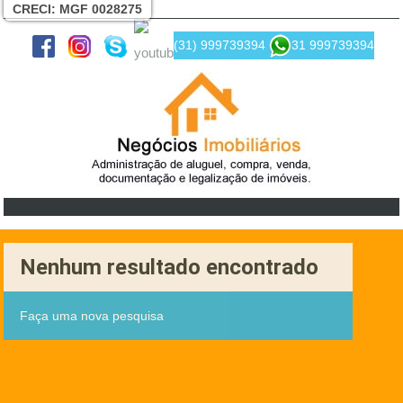
CRECI: MGF 0028275
(31) 999739394
31 999739394
Nenhum resultado encontrado
Faça uma nova pesquisa