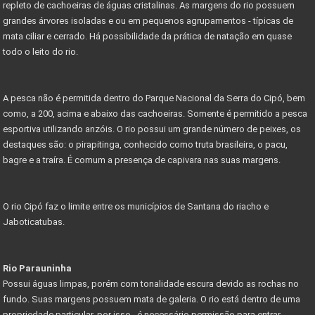
repleto de cachoeiras de águas cristalinas. As margens do rio possuem
grandes árvores isoladas e ou em pequenos agrupamentos - típicas de
mata ciliar e cerrado. Há possibilidade da prática de natação em quase
todo o leito do rio.
A pesca não é permitida dentro do Parque Nacional da Serra do Cipó, bem
como, a 200, acima e abaixo das cachoeiras. Somente é permitido a pesca
esportiva utilizando anzóis. O rio possui um grande número de peixes, os
destaques são: o pirapitinga, conhecido como truta brasileira, o pacu,
bagre e a traíra. É comum a presença de capivara nas suas margens.
O rio Cipó faz o limite entre os municípios de Santana do riacho e
Jaboticatubas.
Rio Parauninha
Possui águas limpas, porém com tonalidade escura devido as rochas no
fundo. Suas margens possuem mata de galeria. O rio está dentro de uma
propriedade particular, por isso, é necessário permissão para entrar,