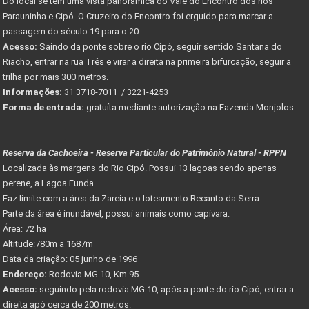
Do local se tem uma vista panorâmica do Vale do Encontro dos rios
Parauninha e Cipó. O Cruzeiro do Encontro foi erguido para marcar a
passagem do século 19 para o 20.
Acesso:
Saindo da ponte sobre o rio Cipó, seguir sentido Santana do
Riacho, entrar na rua Três e virar a direita na primeira bifurcação, seguir a
trilha por mais 300 metros.
Informações:
31 3718-7011 / 3221-4253
Forma de entrada:
gratuíta mediante autorização na Fazenda Monjolos
Reserva da Cachoeira - Reserva Particular do Patrimônio Natural - RPPN
Localizada às margens do Rio Cipó. Possui 13 lagoas sendo apenas
perene, a Lagoa Funda.
Faz limite com a área da Zareia e o loteamento Recanto da Serra.
Parte da área é inundável, possui animais como capivara.
Área: 72 ha
Altitude:780m a 1687m
Data da criação: 05 junho de 1996
Endereço:
Rodovia MG 10, Km 95
Acesso:
seguindo pela rodovia MG 10, após a ponte do rio Cipó, entrar a
direita apó cerca de 200 metros.