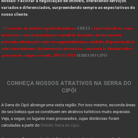
Missão: Facilitar a negociação de imóveis, oferecendo serviços
10 Dicas de como projetar e construir sua casa de
variados e diferenciados, surpreendendo sempre as expectativas do
nosso cliente.
VALE A PENA INVESTIR EM UM LOTE OU TERRENO?
Dicas de Como Fazer o Circuito Cicloturista da Se
O Corretor de imóveis legalizado junto ao
CRECI
é especializado no ramo
de imóveis e está preparado para atendê-lo da melhor forma possível,
SENSACIONAIS DICAS NA HORA DE COMPRAR UMA FAZENDA
provendo informações sobre os empreendimentos, unidades disponíveis,dicas
sobre investimentos, documentação necessária e assessorá-lo durante todo o
DICAS PARA OBSERVAÇÃO DE AVES NA SERRA DO CIPÓ
processo de compra e venda. INVISTA NA
SERRA DO CIPÓ
!
OBSERVAÇÃO DE AVES NA SERRA DO CIPÓ - MG
A Serra do Cipó: Muito além das cachoeiras
CONHEÇA NOSSOS ATRATIVOS NA SERRA DO
Projeto das 10 travessias fecha ciclo comemorativo
CIPÓ!
Georreferenciamento e certificação de imóveis acim
A Serra do Cipó abrange uma vasta região. Por isso mesmo, esconde áreas
7 coisas que você precisa saber antes de morar no
de rara beleza que se constituem em atrativos turísticos muito especiais.
Sinais de recuperação: mercado imobiliário tem per
Veja, a seguir, os lugares mais procurados, cujas distâncias foram
calculadas a partir do
Distrito Serra do Cipó
.
Mercado imobiliário volta a crescer após encolher