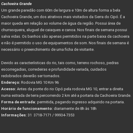
Cachoeira Grande
Um grande paredão com 60m de largura e 10m de altura forma a bela
Cachoeira Grande, um dos atrativos mais visitados da Serra do Cipó. É a
maior queda em relação ao volume de água da região. Possui área de
churrasqueira, aluguel de caiaques e canoa. Nos finais de semana possui
salva vidas. Os banhos são apenas permitidos na parte baixa da cachoeira
e não é permitido o uso de equipamentos de som. Nos finais de semana é
necessário o preenchimento de uma ficha de visitante.
Devido as caracteríisticas do rio, tais como, terreno rochoso, pedras
escorregadias, corredeiras e profundidade variada, cuidados
redobrados deverão ser tomados.
Endereço:
Rodovia MG 10 Km 96
Acesso:
Antes da ponte do rio Cipó pela rodovia MG 10, entrar a direita
numa estrada de terra percorrendo 2 km até a portaria da Cachoeira Grande.
Forma de entrada:
permitida, pagando ingresso adquirido na portaria.
Horário de funcionamento:
diariamente de 8h às 18h
Informações:
31 3718-7171 / 99934-7353