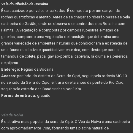
Vale do Ribeirão da Bocaina
É caracterizado por vales encaixados. É composto por um canyon de
rochas quartizíticas e arenito. Antes de se chagar ao ribeirão passa-se pela
cachoeira do Gavião, onde se observa o encontro dos rios Bocaina com
Palmital. A vegetação é composta por campos rupestres e matas de
galerias, compondo uma vegetação de transição que determina uma
grande variedade de ambientes naturais que condicionam a existência de
uma fauna qualitativa e quantitiativamente rica, com destaque para o
tamanduá de colete, paca, gavião-pomba, capivara, rã diurna e a perereca
de pijama.
Endereço:
Região da Bocaina
Acesso:
partindo do distrito da Serra do Cipó, seguir pela rodovia MG 10
no sentido da Serra do Cipó, entrar a direita antes da ponte do Rio Cipó,
seguir pela estrada das Bandeirinhas por 3 Km.
Forma de entrada:
gratuito.
Véu da Noiva
É o atrativo mais popular da serra do Cipó. O Véu da Noiva é uma cachoeira
com aproximadamente 70m, formando uma piscina natural de