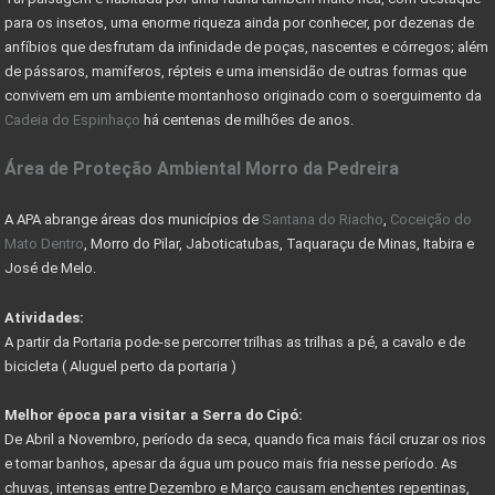
O QUE SÃO ÁREAS DE PRESERVAÇÃO PERMANENTE
para os insetos, uma enorme riqueza ainda por conhecer, por dezenas de
CADASTRO AMBIENTAL RURAL (CAR) -
anfíbios que desfrutam da infinidade de poças, nascentes e córregos; além
de pássaros, mamíferos, répteis e uma imensidão de outras formas que
COMO ESCOLHER UM LOTE OU TERRENO PARA COMPRAR
convivem em um ambiente montanhoso originado com o soerguimento da
Cadeia do Espinhaço
há centenas de milhões de anos.
Nevis Sociedade de Responsabilidade Limitada (LLC)
Área de Proteção Ambiental Morro da Pedreira
AS VANTAGENS DE UMA HOLDING FAMILIAR - CONHEÇA
PARQUE DA SERRA DO CIPÓ GANHA PACOTE DE OBRAS
A APA abrange áreas dos municípios de
Santana do Riacho
,
Coceição do
Mato Dentro
, Morro do Pilar, Jaboticatubas, Taquaraçu de Minas, Itabira e
DER AUTORIZA CONSTRUÇÃO DE PONTE RIO DAS VELHAS
José de Melo.
COMO RESOLVER PROBLEMAS C/ DOCUMENTAÇÃO DE IMÓVEIS
Atividades:
A partir da Portaria pode-se percorrer trilhas as trilhas a pé, a cavalo e de
COMO FUNCIONA COMISSÃO DO CORRETOR DE IMÓVEIS
bicicleta ( Aluguel perto da portaria )
FÉRIAS DE JULHO - PASSEIO DE MARIA FUMAÇA
Melhor época para visitar a Serra do Cipó:
GUIA DE TRILHAS SERRA DO CIPÓ
De Abril a Novembro, período da seca, quando fica mais fácil cruzar os rios
e tomar banhos, apesar da água um pouco mais fria nesse período. As
CIPÓ CLASSIC FESTIVAL - COPA DAS CONFEDERAÇÕES
chuvas, intensas entre Dezembro e Março causam enchentes repentinas,