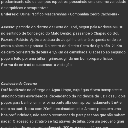
predominante são os campos rupestres, possuindo uma enorme variedade
de orquídeas e sempre vivas.
Endereço:
Usina Pacífico Mascarenhas / Companhia Cedro Cachoeira -
Acesso:
partindo do distrito da Serra do Cipó, seguir pela Rodovia MG 10
no sentindo de Conceição do Mato Dentro, passar pelo Chapéu do Sol,
Fazenda Palácio. Após a estátua do Juquinha entrar à esquerda onde se
avista a placa e a portaria. Do centro do distrito Serra do Cipó são 21 Km
de carro por estrada de terra e 1,5 Km de caminhada. O acesso ao segundo
poço é feito por uma trilha íngrime,exigindo um bom preparo físico.
Forma de entrada:
suspenso a visitação.
Cachoeira da Caverna
Está localizada no córrego da Água Limpa, cuja água é bem transparente,
atingindo tons esverdeados, dependendo da incidência de luz. Possui dois
poços para banho, um menor na parte alta com aproximadamente 5 m² e
outro na parte baixa com 20m² aproximadamente. Ambos possuem uma
boa profundidade, não sendo recomendado para pessoas que não sabem
nadar. O acesso ao atrativo se faz através de trilha, com um pequeno grau
de dificuldade por aproximadamente 200 m. A queda d'água tem