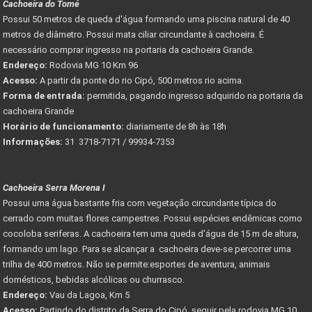
Cachoeira do Tomé
Possui 50 metros de queda d'água formando uma piscina natural de 40
metros de diâmetro. Possui mata ciliar circundante à cachoeira. É
necessário comprar ingresso na portaria da cachoeira Grande.
Endereço:
Rodovia MG 10 Km 96
Acesso:
A partir da ponte do rio Cipó, 500 metros rio acima.
Forma de entrada:
permitida, pagando ingresso adquirido na portaria da
cachoeira Grande
Horário de funcionamento:
diariamente de 8h às 18h
Informações:
31 3718-7171 / 99934-7353
Cachoeira Serra Morena I
Possui uma água bastante fria com vegetação circundante típica do
cerrado com muitas flores campestres. Possui espécies endêmicas como
cocoloba seriferas. A cachoeira tem uma queda d'água de 15 m de altura,
formando um lago. Para se alcançar a cachoeira deve-se percorrer uma
trilha de 400 metros. Não se permite:esportes de aventura, animais
domésticos, bebidas alcólicas ou churrasco.
Endereço:
Vau da Lagoa, Km 5
Acesso:
Partindo do distrito da Serra do Cipó, seguir pela rodovia MG 10