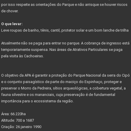
por isso respeite as orientações do Parque e não arrisque se houver riscos
Começa em junho festival de outono serra do cipó
de chover.
PARNACIPO É A UNIDADE MAIS PESQUISADA DOS PARQUES
O que levar:
NOVO ACESSO À SERRA DO CIPÓ
Leve roupas de banho, tênis, cantil, protetor solar e um bom lanche de trilha
PROJETO PARQUES DA COPA
Atualmente não se paga para entrar no parque. A cobrança de ingresso está
CIRCUITO DE CICLOTURISMO NA SERRA DO CIPÓ
temporariamente suspensa. Nas áreas de Atrativos Particulares se paga
pela visita às Cachoeiras.
Vetor Norte de BH é a bola da vez do mercado
Governador anuncia novos investimentos VETOR NORTE
O objetivo da APA é garantir a proteção do Parque Nacional da serra do Cipó
Listas de documentos para Compra de Imóveis...
e o conjunto paisagístico de parte do maciço do Espinhaço, proteger e
preservar o Morro da Pedreira, sítios arqueológicas, a cobertura vegetal, a
fauna silvestre e os mananciais, cuja preservação é de fundamental
importância para o ecossistema da região.
Área: 66.220ha
Altitude: 700 a 1687
Criação: 26 janeiro 1990