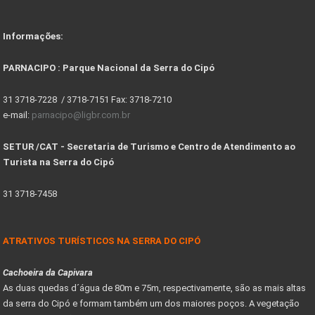
Informações:
PARNACIPO : Parque Nacional da Serra do Cipó
31 3718-7228 / 3718-7151 Fax: 3718-7210
e-mail:
parnacipo@ligbr.com.br
SETUR /CAT - Secretaria de Turismo e Centro de Atendimento ao
Turista na Serra do Cipó
31 3718-7458
ATRATIVOS TURÍSTICOS NA SERRA DO CIPÓ
Cachoeira da Capivara
As duas quedas d´água de 80m e 75m, respectivamente, são as mais altas
da serra do Cipó e formam também um dos maiores poços. A vegetação