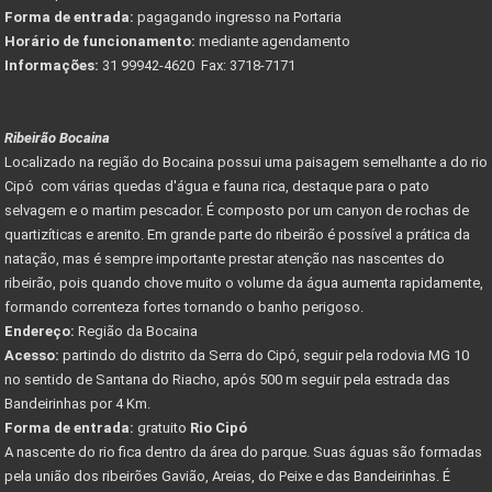
Forma de entrada:
pagagando ingresso na Portaria
Horário de funcionamento:
mediante agendamento
Informações:
31 99942-4620 Fax: 3718-7171
Ribeirão Bocaina
Localizado na região do Bocaina possui uma paisagem semelhante a do rio
Cipó com várias quedas d'água e fauna rica, destaque para o pato
selvagem e o martim pescador. É composto por um canyon de rochas de
quartizíticas e arenito. Em grande parte do ribeirão é possível a prática da
natação, mas é sempre importante prestar atenção nas nascentes do
ribeirão, pois quando chove muito o volume da água aumenta rapidamente,
formando correnteza fortes tornando o banho perigoso.
Endereço:
Região da Bocaina
Acesso:
partindo do distrito da Serra do Cipó, seguir pela rodovia MG 10
no sentido de Santana do Riacho, após 500 m seguir pela estrada das
Bandeirinhas por 4 Km.
Forma de entrada:
gratuito
Rio Cipó
A nascente do rio fica dentro da área do parque. Suas águas são formadas
pela união dos ribeirões Gavião, Areias, do Peixe e das Bandeirinhas. É