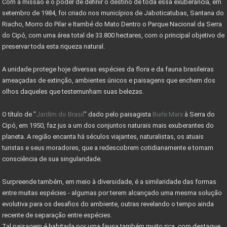
Com a missão e o poder de definir o destino de toda essa exuberância, em
COMO DECLARAR IMÓVEIS NO IMPOSTO DE RENDA
setembro de 1984, foi criado nos municípios de Jaboticatubas, Santana do
MINISTÉRIO DO TURISMO INVESTE 955 MIL NO PARNACIPÓ
Riacho, Morro do Pilar e Itambé do Mato Dentro o Parque Nacional da Serra
do Cipó, com uma área total de 33.800 hectares, com o principal objetivo de
OBRAS DE MELHORIAS DO PARQUE NACIONAL DO CIPÓ
preservar toda esta riqueza natural.
PARNA CIPÓ INAUGURA NOVO ESPAÇO PARA VISITANTES
A unidade protege hoje diversas espécies da flora e da fauna brasileiras
IMÓVEL COM EXCLUSIVIDADE - VENDA RÁPIDO
ameaçadas de extinção, ambientes únicos e paisagens que enchem dos
olhos daqueles que testemunham suas belezas.
IMÓVEI
O título de "
Jardim do Brasil
" dado pelo paisagista
Burle Marx
à Serra do
CASAS PRÉ-FABRICADAS MAIS BARATAS E RÁPIDAS
Cipó, em 1950, faz jus a um dos conjuntos naturais mais exuberantes do
Valor máximo imóvel pago FGTS sobe para R$ 750000
planeta. A região encanta há séculos viajantes, naturalistas, os atuais
turistas e seus moradores, que a redescobrem cotidianamente e tomam
AS 10 LEIS DO INVESTIMENTO EM IMÓVEIS
consciência de sua singularidade.
VALE A PENA INVESTIR EM LOTES?
Surpreende também, em meio à diversidade, é a similaridade das formas
MERCADO DE RESERVA LEGAL ABRE OPORTUNIDADES
entre muitas espécies - algumas por terem alcançado uma mesma solução
evolutiva para os desafios do ambiente, outras revelando o tempo ainda
O QUE É RESERVA LEGAL
recente de separação entre espécies.
Tal paisagem é habitada por uma fauna também muito rica, com destaque