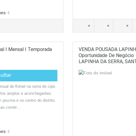
hes
×
×
×
al I Mensal I Temporada
VENDA POUSADA LAPINHA
Oportunidade De Negócio
LAPINHA DA SERRA, SAN
ultar
Anual de Kitnet na serra do cipó.
rtos amplos e aconchegantes.
 piscina e no centro do distrito.
ao comér...
hes