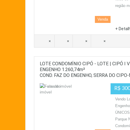
região m
Venda
+ Detal
×
×
×
×
LOTE CONDOMÍNIO CIPÓ - LOTE | CIPÓ I 
ENGENHO 1.260,74m²
COND. FAZ DO ENGENHO, SERRA DO CIPO
R$ 300
Vendo L
Engenho
ÚNICOS
Parque 
Condomí