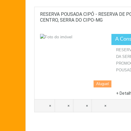
RESERVA POUSADA CIPÓ - RESERVA DE P
CENTRO, SERRA DO CIPO-MG
A Cons
RESER
DA SER
PROMOC
POUS
Aluguel
+ Detal
×
×
×
×