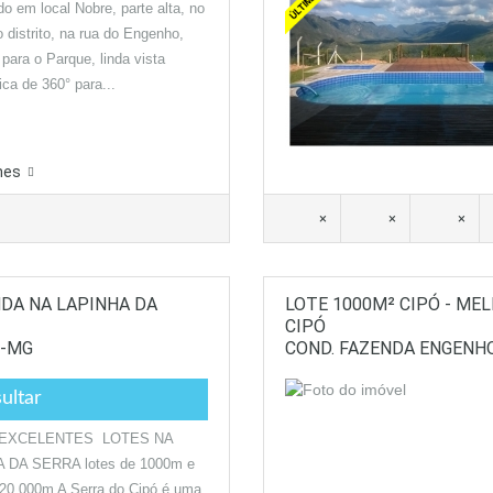
do em local Nobre, parte alta, no
o distrito, na rua do Engenho,
para o Parque, linda vista
ca de 360° para...
hes
×
×
×
NDA NA LAPINHA DA
LOTE 1000M² CIPÓ - ME
CIPÓ
O-MG
COND. FAZENDA ENGENHO
ultar
EXCELENTES LOTES NA
 DA SERRA lotes de 1000m e
 20.000m A Serra do Cipó é uma