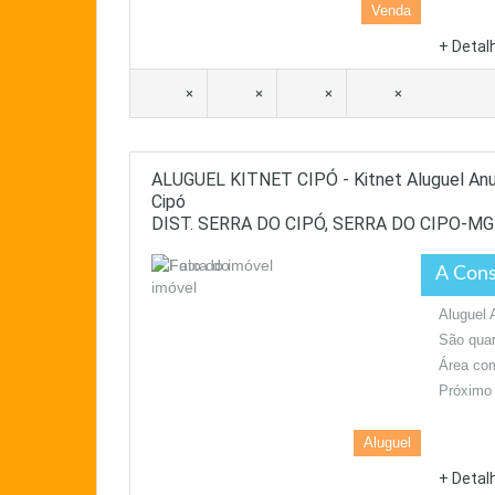
Venda
+ Detal
×
×
×
×
ALUGUEL KITNET CIPÓ - Kitnet Aluguel Anu
Cipó
DIST. SERRA DO CIPÓ, SERRA DO CIPO-MG
A Cons
Aluguel 
São qua
Área com
Próximo 
Aluguel
+ Detal