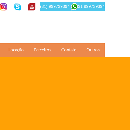
(31) 999739394
31 999739394
Locação
Parceiros
Contato
Outros