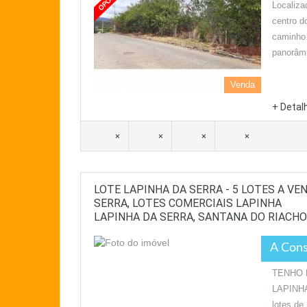
Localiza
centro d
caminho 
panorâmi
Venda
+ Detal
×
×
×
×
LOTE LAPINHA DA SERRA - 5 LOTES A VE
SERRA, LOTES COMERCIAIS LAPINHA
LAPINHA DA SERRA, SANTANA DO RIACH
A Cons
TENHO 
LAPINHA
lotes de