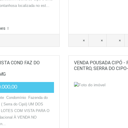
ontanhosa localizada no est...
hes
×
×
×
VISTA COND FAZ DO
VENDA POUSADA CIPÓ - 
CENTRO, SERRA DO CIPO
-MG
.000,00
ote Condomínio Fazenda do
 ( Serra do Cipó) UM DOS
 LOTES COM VISTA PARA O
Nacional À VENDA NO
n...