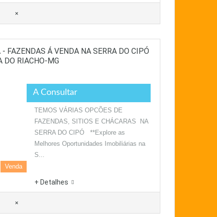
×
 - FAZENDAS Á VENDA NA SERRA DO CIPÓ
A DO RIACHO-MG
A Consultar
TEMOS VÁRIAS OPCÕES DE
FAZENDAS, SITIOS E CHÁCARAS NA
SERRA DO CIPÓ **Explore as
Melhores Oportunidades Imobiliárias na
S...
Venda
+ Detalhes
×