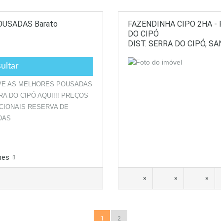
OUSADAS Barato
FAZENDINHA CIPO 2HA -
DO CIPÓ
DIST. SERRA DO CIPÓ, 
ultar
VE AS MELHORES POUSADAS
RA DO CIPÓ AQUI!!! PREÇOS
IONAIS RESERVA DE
ADAS
hes
×
×
×
1
2